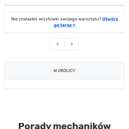
Nie znalazłeś wizytówki swojego warsztatu?
Utwórz
go teraz »
<
>
W OKOLICY
Porady mechaników