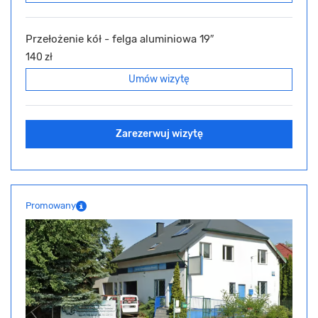
Przełożenie kół - felga aluminiowa 19″
140 zł
Umów wizytę
Zarezerwuj wizytę
Promowany