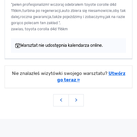
"pełen profesjonalizm! wczoraj odebrałem toyote corolle d4d
116km,turbina po regeneracji,auto zbiera się niesamowicie,oby tak
dalej,roczna gwarancja,także pojeżdzimy i zobaczymy,jak na razie
gorąco polecam ten zakład ",
zawias, toyota corolla d4d 116km
Warsztat nie udostępnia kalendarza online.
Nie znalazłeś wizytówki swojego warsztatu?
Utwórz
go teraz »
<
>