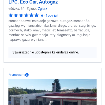
LPG, Eco Car, Autogaz
Łódzka, 54, Zgierz,
Zgierz
6
(1 opinia)
samochodowe instalacje gazowe, autogaz, samochód,
gaz, lpg, wymiana zbiornika, kme, diego, brc, ac, stag, bingo,
bormech, stako, omvl, magic jet, tomasetto, barracuda,
montaż, serwis, gwarancja, raty, diagnostyka, regulacja,
naprawa gazu, wymiana...
Warsztat nie udostępnia kalendarza online.
Promowany