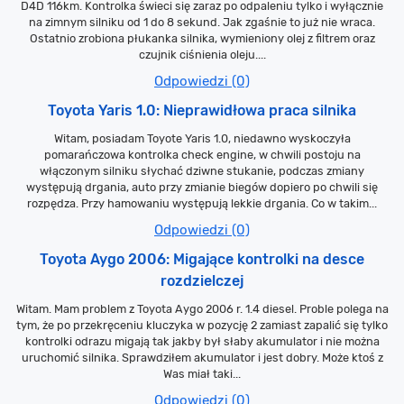
D4D 116km. Kontrolka świeci się zaraz po odpaleniu tylko i wyłącznie
na zimnym silniku od 1 do 8 sekund. Jak zgaśnie to już nie wraca.
Ostatnio zrobiona płukanka silnika, wymieniony olej z filtrem oraz
czujnik ciśnienia oleju....
Odpowiedzi (0)
Toyota Yaris 1.0: Nieprawidłowa praca silnika
Witam, posiadam Toyote Yaris 1.0, niedawno wyskoczyła
pomarańczowa kontrolka check engine, w chwili postoju na
włączonym silniku słychać dziwne stukanie, podczas zmiany
występują drgania, auto przy zmianie biegów dopiero po chwili się
rozpędza. Przy hamowaniu występują lekkie drgania. Co w takim...
Odpowiedzi (0)
Toyota Aygo 2006: Migające kontrolki na desce
rozdzielczej
Witam. Mam problem z Toyota Aygo 2006 r. 1.4 diesel. Proble polega na
tym, że po przekręceniu kluczyka w pozycję 2 zamiast zapalić się tylko
kontrolki odrazu migają tak jakby był słaby akumulator i nie można
uruchomić silnika. Sprawdziłem akumulator i jest dobry. Może ktoś z
Was miał taki...
Odpowiedzi (0)