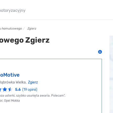
motoryzacyjny
ynu hamulcowego
Zgierz
owego Zgierz
oMotive
Dąbrówka Wielka,
Zgierz
5.6
(19 opinii)
oza usterki, szybko usunięta awaria. Polecam",
or, Opel Mokka