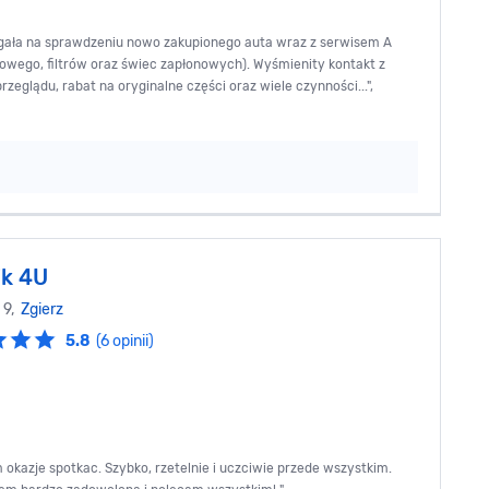
egała na sprawdzeniu nowo zakupionego auta wraz z serwisem A
wego, filtrów oraz świec zapłonowych). Wyśmienity kontakt z
eglądu, rabat na oryginalne części oraz wiele czynności...",
k 4U
 9,
Zgierz
5.8
(6 opinii)
 okazje spotkac. Szybko, rzetelnie i uczciwie przede wszystkim.