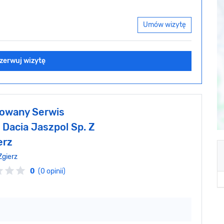
Umów wizytę
zerwuj wizytę
owany Serwis
 Dacia Jaszpol Sp. Z
erz
Zgierz
0
(0 opinii)