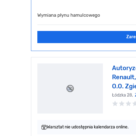
Wymiana płynu hamulcowego
Zare
Autoryz
Renault,
O.O. Zgi
Łódzka 28,
Warsztat nie udostępnia kalendarza online.