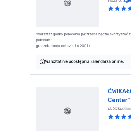
Hoża 6,
Zgie
"warsztat godny polecenia jak trzeba będzie skorzystać 
polecam.",
groszek, skoda octavia 1.6 2001 r
Warsztat nie udostępnia kalendarza online.
ĆWIKAŁO
Center" 
ul. Szkudlar