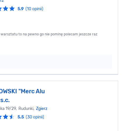
rz
5.9
(10 opinii)
z warsztatu to na pewno go nie pominę polecam jeszcze raz
WSKI "Merc Alu
s.c.
ska 19/29, Rudunki,
Zgierz
5.5
(30 opinii)