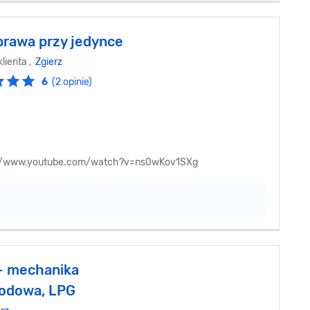
prawa przy jedynce
lienta ,
Zgierz
6
(2 opinie)
ttp://www.youtube.com/watch?v=ns0wKov1SXg
- mechanika
odowa, LPG