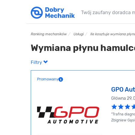
Twój zaufany doradca 
Ranking mechaników
Usługi
Ile kosztuje wymiana pł
Wymiana płynu hamulc
Filtry
Promowany
GPO Aut
Główna 29, 
"Trafna diagn
Zbigniew Gąsi