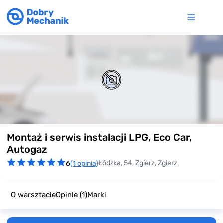
Item
Montaż i serwis instalacji LPG, Eco Car,
1
of
Autogaz
0
Łódzka, 54,
Zgierz
,
Zgierz
6
(1 opinia)
O warsztacie
Opinie
(1)
Marki