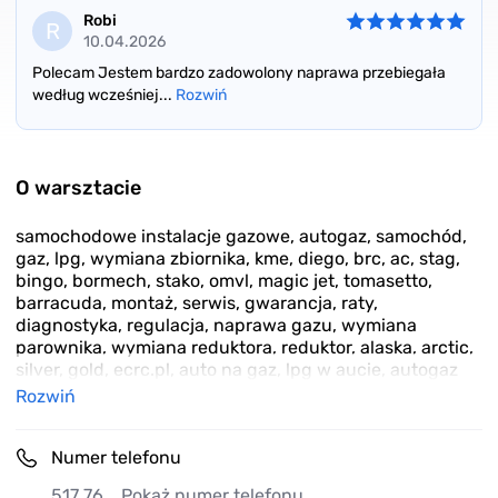
Robi
R
10.04.2026
Polecam Jestem bardzo zadowolony naprawa przebiegała
według wcześniej...
Rozwiń
Item
1
of
O warsztacie
1
samochodowe instalacje gazowe, autogaz, samochód,
gaz, lpg, wymiana zbiornika, kme, diego, brc, ac, stag,
bingo, bormech, stako, omvl, magic jet, tomasetto,
barracuda, montaż, serwis, gwarancja, raty,
diagnostyka, regulacja, naprawa gazu, wymiana
parownika, wymiana reduktora, reduktor, alaska, arctic,
silver, gold, ecrc.pl, auto na gaz, lpg w aucie, autogaz
Rozwiń
Numer telefonu
517 76...
Pokaż numer telefonu