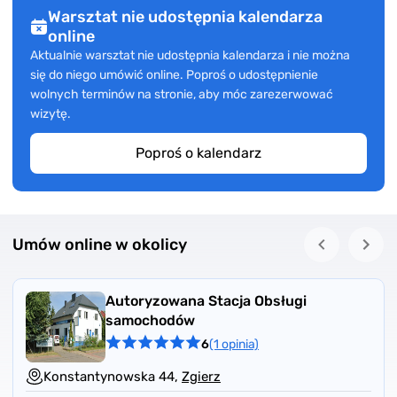
Warsztat nie udostępnia kalendarza
online
Aktualnie warsztat nie udostępnia kalendarza i nie można
się do niego umówić online. Poproś o udostępnienie
wolnych terminów na stronie, aby móc zarezerwować
wizytę.
Poproś o kalendarz
Umów online w okolicy
Autoryzowana Stacja Obsługi
samochodów
6
(1 opinia)
Konstantynowska 44,
Zgierz