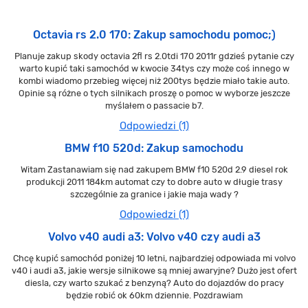
Octavia rs 2.0 170: Zakup samochodu pomoc;)
Planuje zakup skody octavia 2fl rs 2.0tdi 170 2011r gdzieś pytanie czy
warto kupić taki samochód w kwocie 34tys czy może coś innego w
kombi wiadomo przebieg więcej niż 200tys będzie miało takie auto.
Opinie są różne o tych silnikach proszę o pomoc w wyborze jeszcze
myślałem o passacie b7.
Odpowiedzi (1)
BMW f10 520d: Zakup samochodu
Witam Zastanawiam się nad zakupem BMW f10 520d 2.9 diesel rok
produkcji 2011 184km automat czy to dobre auto w długie trasy
szczególnie za granice i jakie maja wady ?
Odpowiedzi (1)
Volvo v40 audi a3: Volvo v40 czy audi a3
Chcę kupić samochód poniżej 10 letni, najbardziej odpowiada mi volvo
v40 i audi a3, jakie wersje silnikowe są mniej awaryjne? Dużo jest ofert
diesla, czy warto szukać z benzyną? Auto do dojazdów do pracy
będzie robić ok 60km dziennie. Pozdrawiam