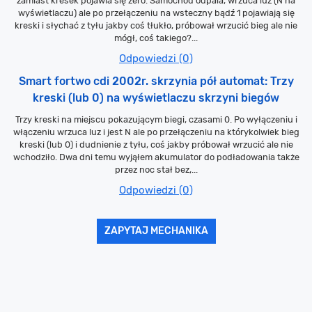
zamiast kresek pojawia się zero. Samochód odpala, wrzuca luz (N na
wyświetlaczu) ale po przełączeniu na wsteczny bądź 1 pojawiają się
kreski i słychać z tyłu jakby coś tłukło, próbował wrzucić bieg ale nie
mógł, coś takiego?...
Odpowiedzi (0)
Smart fortwo cdi 2002r. skrzynia pół automat: Trzy
kreski (lub 0) na wyświetlaczu skrzyni biegów
Trzy kreski na miejscu pokazującym biegi, czasami 0. Po wyłączeniu i
włączeniu wrzuca luz i jest N ale po przełączeniu na którykolwiek bieg
kreski (lub 0) i dudnienie z tyłu, coś jakby próbował wrzucić ale nie
wchodziło. Dwa dni temu wyjąłem akumulator do podładowania także
przez noc stał bez,...
Odpowiedzi (0)
ZAPYTAJ MECHANIKA