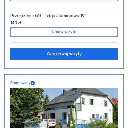
Przełożenie kół - felga aluminiowa 19″
140 zł
Umów wizytę
Zarezerwuj wizytę
Promowany