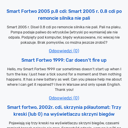
Smart Fortwo 2005 p.8 cdi: Smart 2005 r. 0.8 cdi po
remoncie silnika nie pali
Smart 2005 r. Disel 0.8 cdi po remoncie silnika nie pali. Pali na plaku.
Pompa podaje paliwo do wtrysków (wtryski po wymianie) ale nie
odpala. Podpięty pod komputer, błędy wykasowane, nic wiecej nie
pokazuje. Brak pomysłów, co można jeszcze zrobić?
Odpowiedzi (0)
Smart Fortwo 1999: Car doesn't fire up
Hello, my Smart Fortwo 1999 car sometimes doesn't start up when I
turn the key. I just hear a tick sound for a moment and then nothing
happens. It has a new battery as well. Can you please help me about
where I can get it repaired? I live in Warsaw and only speak English.
Thank you!
Odpowiedzi (0)
Smart fortwo, 2002r. cdi, skrzynia półautomat: Trzy
kreski (lub 0) na wyświetlaczu skrzyni biegów
Pojawiają się trzy kreski na wyświetlaczu skrzyni biegów, czasami