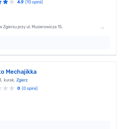
4.9
(10 opinii)
eści się w Zgierzu przy ul. Musierowicza 15. ...
o Mechajikka
3, kurak,
Zgierz
0
(0 opinii)