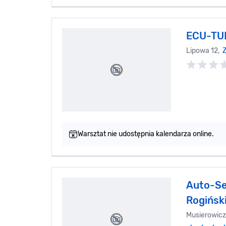
ECU-TU
Lipowa 12,
Z
Warsztat nie udostępnia kalendarza online.
Auto-Se
Rogińsk
Musierowicz