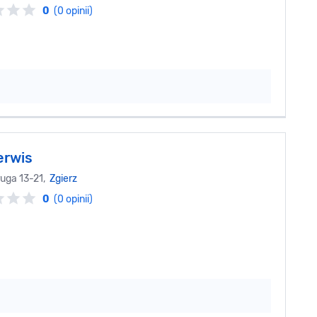
0
(0 opinii)
erwis
ruga 13-21,
Zgierz
0
(0 opinii)