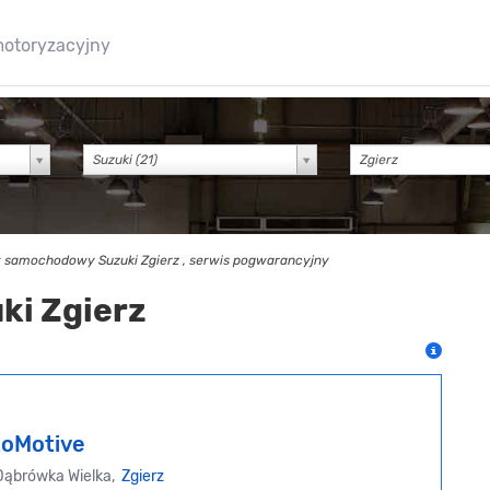
motoryzacyjny
Suzuki (21)
 samochodowy Suzuki Zgierz , serwis pogwarancyjny
ki Zgierz
oMotive
Dąbrówka Wielka,
Zgierz