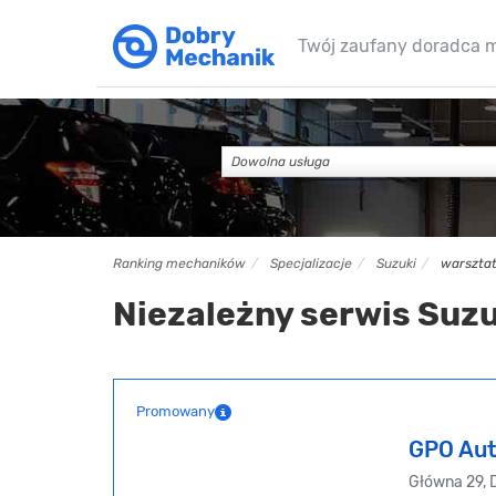
Twój zaufany doradca 
Dowolna usługa
Ranking mechaników
Specjalizacje
Suzuki
warsztat
Niezależny serwis Suzu
Promowany
GPO Aut
Główna 29, 