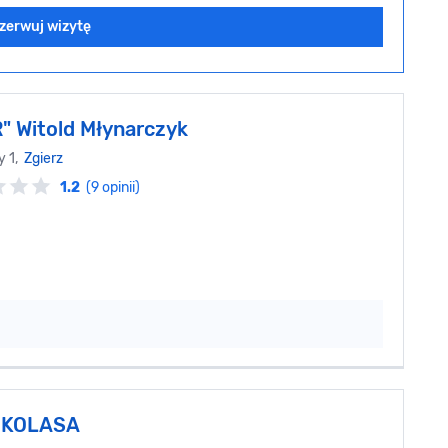
zerwuj wizytę
" Witold Młynarczyk
y 1,
Zgierz
1.2
(9 opinii)
 KOLASA