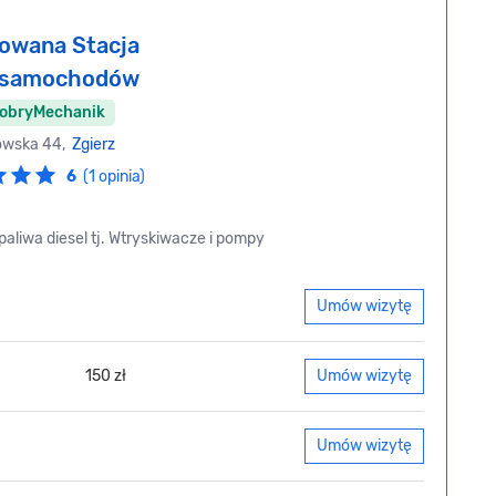
owana Stacja
i samochodów
DobryMechanik
owska 44,
Zgierz
6
(1 opinia)
aliwa diesel tj. Wtryskiwacze i pompy
Umów wizytę
150 zł
Umów wizytę
Umów wizytę