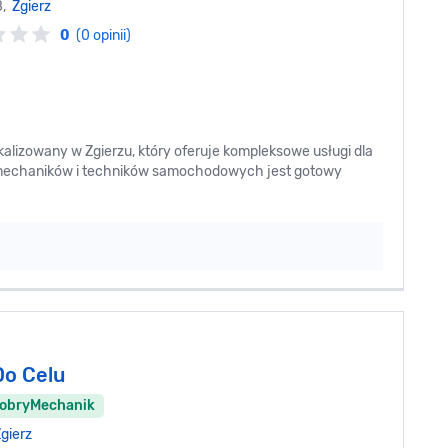
8,
Zgierz
0
(0 opinii)
lizowany w Zgierzu, który oferuje kompleksowe usługi dla
 mechaników i techników samochodowych jest gotowy
Do Celu
DobryMechanik
gierz