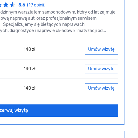
5.6
(19 opinii)
dzinnym warsztatem samochodowym, który od lat zajmuje
sową naprawą aut, oraz profesjonalnym serwisem
i. Specjalizujemy się bieżących naprawach
ch, diagnostyce i naprawie układów klimatyzacji od...
140 zł
Umów wizytę
140 zł
Umów wizytę
140 zł
Umów wizytę
zerwuj wizytę