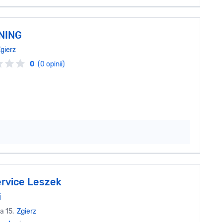
NING
gierz
0
(0 opinii)
rvice Leszek
i
a 15,
Zgierz