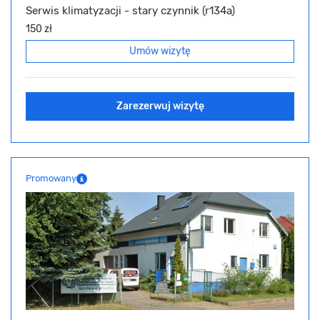
Serwis klimatyzacji - stary czynnik (r134a)
150 zł
Umów wizytę
Zarezerwuj wizytę
Promowany