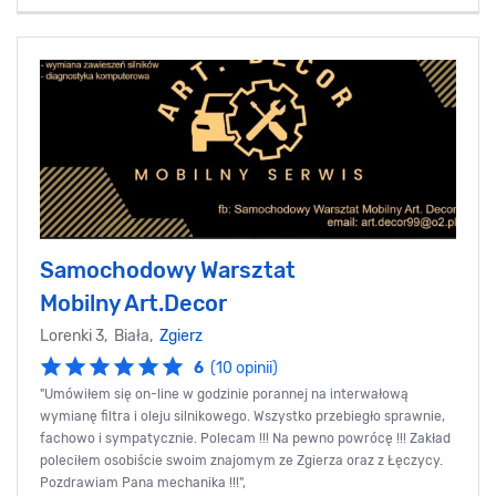
Samochodowy Warsztat
Mobilny Art.Decor
Lorenki 3, Biała,
Zgierz
6
(10 opinii)
"Umówiłem się on-line w godzinie porannej na interwałową
wymianę filtra i oleju silnikowego. Wszystko przebiegło sprawnie,
fachowo i sympatycznie. Polecam !!! Na pewno powrócę !!! Zakład
poleciłem osobiście swoim znajomym ze Zgierza oraz z Łęczycy.
Pozdrawiam Pana mechanika !!!",