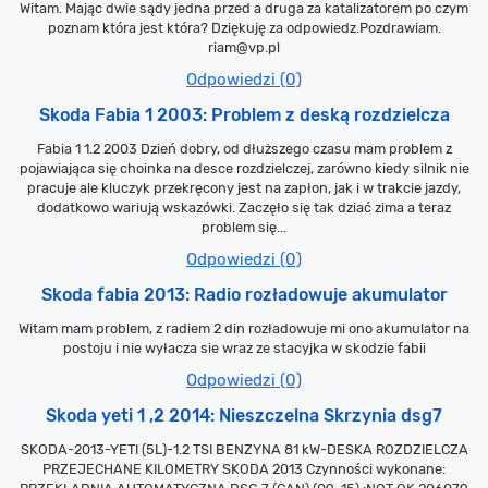
Witam. Mając dwie sądy jedna przed a druga za katalizatorem po czym
poznam która jest która? Dziękuję za odpowiedz.Pozdrawiam.
riam@vp.pl
Odpowiedzi (0)
Skoda Fabia 1 2003: Problem z deską rozdzielcza
Fabia 1 1.2 2003 Dzień dobry, od dłuższego czasu mam problem z
pojawiająca się choinka na desce rozdzielczej, zarówno kiedy silnik nie
pracuje ale kluczyk przekręcony jest na zapłon, jak i w trakcie jazdy,
dodatkowo wariują wskazówki. Zaczęło się tak dziać zima a teraz
problem się...
Odpowiedzi (0)
Skoda fabia 2013: Radio rozładowuje akumulator
Witam mam problem, z radiem 2 din rozładowuje mi ono akumulator na
postoju i nie wyłacza sie wraz ze stacyjka w skodzie fabii
Odpowiedzi (0)
Skoda yeti 1 ,2 2014: Nieszczelna Skrzynia dsg7
SKODA-2013-YETI (5L)-1.2 TSI BENZYNA 81 kW-DESKA ROZDZIELCZA
PRZEJECHANE KILOMETRY SKODA 2013 Czynności wykonane: