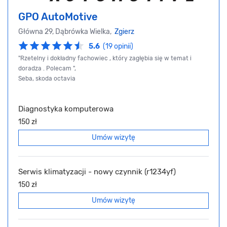
GPO AutoMotive
Główna 29, Dąbrówka Wielka,
Zgierz
5.6
(19 opinii)
"Rzetelny i dokładny fachowiec , który zagłębia się w temat i
doradza . Polecam ",
Seba, skoda octavia
Diagnostyka komputerowa
150 zł
Umów wizytę
Serwis klimatyzacji - nowy czynnik (r1234yf)
150 zł
Umów wizytę