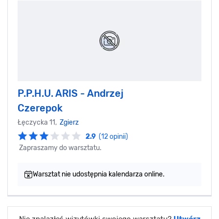
P.P.H.U. ARIS - Andrzej
Czerepok
Łęczycka 11,
Zgierz
2.9
(12 opinii)
Zapraszamy do warsztatu.
Warsztat nie udostępnia kalendarza online.
Nie znalazłeś wizytówki swojego warsztatu?
Utwórz