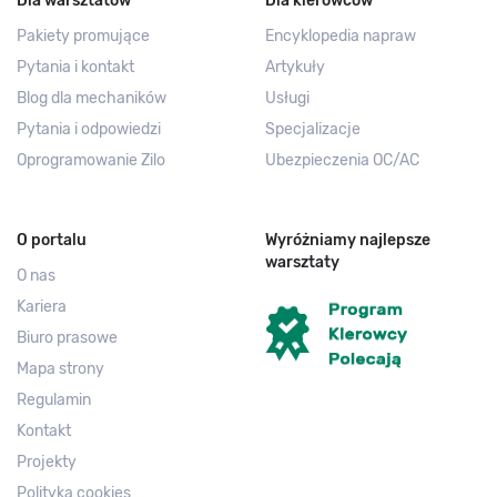
Dla warsztatów
Dla kierowców
Pakiety promujące
Encyklopedia napraw
Pytania i kontakt
Artykuły
Blog dla mechaników
Usługi
Pytania i odpowiedzi
Specjalizacje
Oprogramowanie Zilo
Ubezpieczenia OC/AC
O portalu
Wyróżniamy najlepsze
warsztaty
O nas
Kariera
Biuro prasowe
Mapa strony
Regulamin
Kontakt
Projekty
Polityka cookies