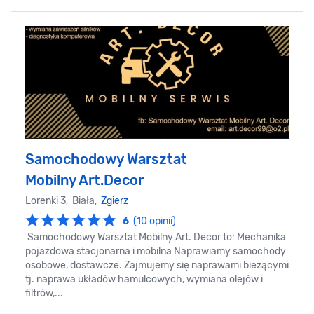
Samochodowy Warsztat
Mobilny Art.Decor
Lorenki 3, Biała,
Zgierz
6
(10 opinii)
Samochodowy Warsztat Mobilny Art. Decor to: Mechanika
pojazdowa stacjonarna i mobilna Naprawiamy samochody
osobowe, dostawcze. Zajmujemy się naprawami bieżącymi
tj. naprawa układów hamulcowych, wymiana olejów i
filtrów,...