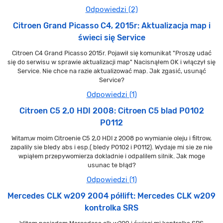
Odpowiedzi (2)
Citroen Grand Picasso C4, 2015r: Aktualizacja map i
świeci się Service
Citroen C4 Grand Picasso 2015r. Pojawił się komunikat "Proszę udać
się do serwisu w sprawie aktualizacji map" Nacisnąłem OK i włączył się
Service. Nie chce na razie aktualizować map. Jak zgasić, usunąć
Service?
Odpowiedzi (1)
Citroen C5 2,0 HDI 2008: Citroen C5 blad P0102
P0112
Witam,w moim Citroenie C5 2,0 HDI z 2008 po wymianie oleju i filtrow,
zapalily sie bledy abs i esp.( bledy P0102 i P0112). Wydaje mi sie ze nie
wpiąłem przepywomierza dokladnie i odpalilem silnik. Jak moge
usunac te błąd?
Odpowiedzi (1)
Mercedes CLK w209 2004 półlift: Mercedes CLK w209
kontrolka SRS