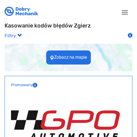
Toggle
naviga
Kasowanie kodów błędów Zgierz
Filtry
Zobacz na mapie
Promowany