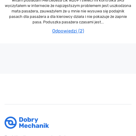
Witam posiadam Mercedesa clk w209 i świeci mi kontrolka SRS
wyczytałem w internecie że najczęstszym problemem jest uszkodzona
mata pasażera, zauważyłem że u mnie nie wysuwa się podajnik
pasach dla pasażera a dla kierowcy działa i nie pokazuje że zapnie
pasa. Poduszka pasażera czasami jest...
Odpowiedzi (2)