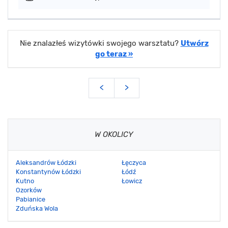
Nie znalazłeś wizytówki swojego warsztatu?
Utwórz
go teraz »
<
>
W OKOLICY
Aleksandrów Łódzki
Łęczyca
Konstantynów Łódzki
Łódź
Kutno
Łowicz
Ozorków
Pabianice
Zduńska Wola