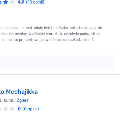
4.9
(10 opinii)
 diagnoza usterki. miały być to łożyska. Usterka okazała się
dnia kierownicy. Właściciel warsztatu uczciwie podszedł do
 nie ma stu procentowej pewności co do uszkodzenia....",
o Mechajikka
3, kurak,
Zgierz
0
(0 opinii)