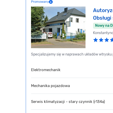
Promowany
Autoryz
Obsług
Nowy na 
Konstantyn
Specjalizujemy się w naprawach układów wtrysku p
Elektromechanik
Mechanika pojazdowa
Serwis klimatyzacji - stary czynnik (r134a)