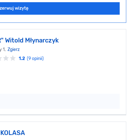
zerwuj wizytę
" Witold Młynarczyk
y 1,
Zgierz
1.2
(9 opinii)
 KOLASA