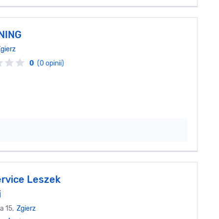
NING
gierz
0
(0 opinii)
rvice Leszek
i
a 15,
Zgierz