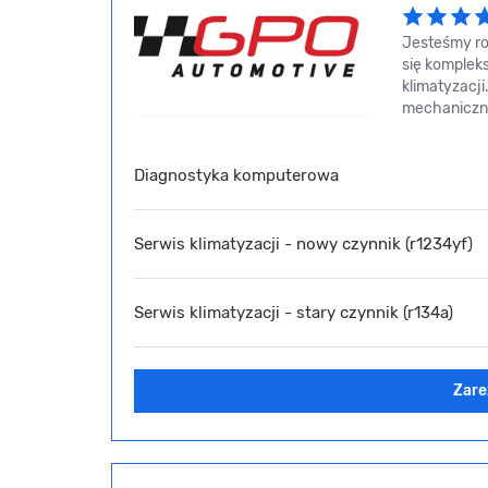
Jesteśmy ro
się komplek
klimatyzacj
mechaniczny
Diagnostyka komputerowa
Serwis klimatyzacji - nowy czynnik (r1234yf)
Serwis klimatyzacji - stary czynnik (r134a)
Zare