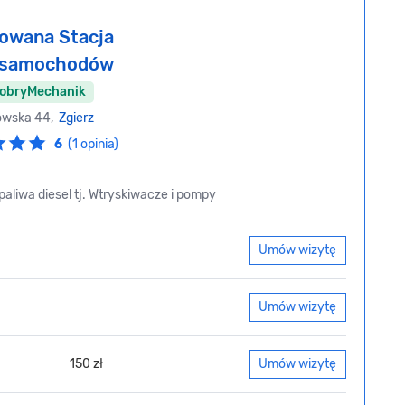
owana Stacja
i samochodów
DobryMechanik
owska 44,
Zgierz
6
(1 opinia)
aliwa diesel tj. Wtryskiwacze i pompy
Umów wizytę
Umów wizytę
150 zł
Umów wizytę