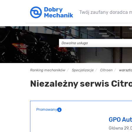
Twój zaufany doradca 
Dowolna usługa
Ranking mechaników
Specjalizacje
Citroen
warszta
Niezależny serwis Citr
Promowany
GPO Aut
Główna 29, 