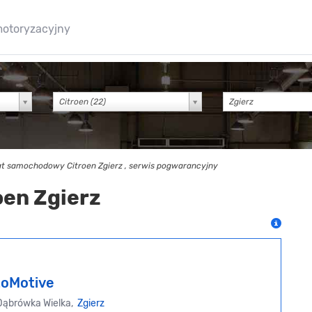
motoryzacyjny
Citroen (22)
t samochodowy Citroen Zgierz , serwis pogwarancyjny
oen Zgierz
oMotive
Dąbrówka Wielka,
Zgierz