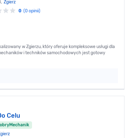
8,
Zgierz
0
(0 opinii)
lizowany w Zgierzu, który oferuje kompleksowe usługi dla
 mechaników i techników samochodowych jest gotowy
Do Celu
DobryMechanik
gierz