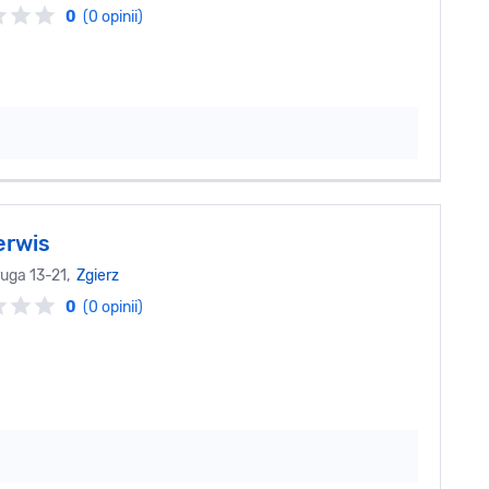
0
(0 opinii)
erwis
ruga 13-21,
Zgierz
0
(0 opinii)