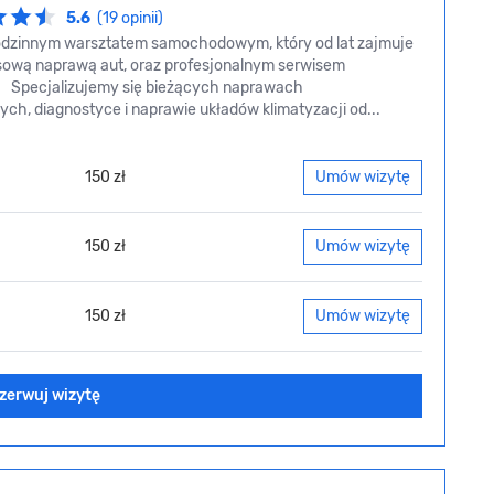
5.6
(19 opinii)
dzinnym warsztatem samochodowym, który od lat zajmuje
sową naprawą aut, oraz profesjonalnym serwisem
i. Specjalizujemy się bieżących naprawach
ch, diagnostyce i naprawie układów klimatyzacji od...
150 zł
Umów wizytę
150 zł
Umów wizytę
150 zł
Umów wizytę
zerwuj wizytę