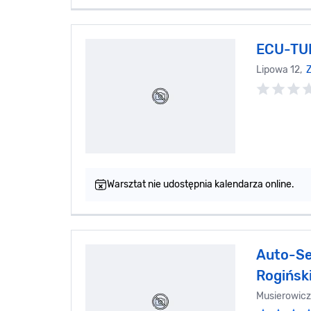
ECU-TU
Lipowa 12,
Z
Warsztat nie udostępnia kalendarza online.
Auto-Se
Rogińsk
Musierowicz