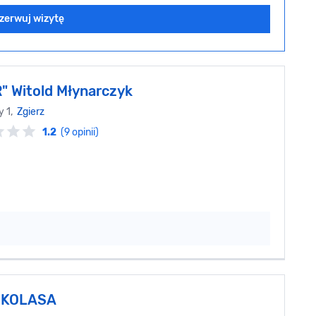
zerwuj wizytę
" Witold Młynarczyk
y 1,
Zgierz
1.2
(9 opinii)
 KOLASA