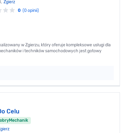
8,
Zgierz
0
(0 opinii)
lizowany w Zgierzu, który oferuje kompleksowe usługi dla
 mechaników i techników samochodowych jest gotowy
Do Celu
DobryMechanik
gierz