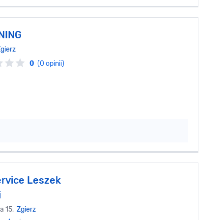
NING
gierz
0
(0 opinii)
rvice Leszek
i
a 15,
Zgierz