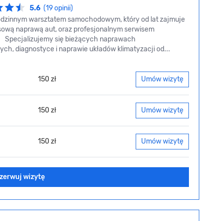
5.6
(19 opinii)
dzinnym warsztatem samochodowym, który od lat zajmuje
sową naprawą aut, oraz profesjonalnym serwisem
i. Specjalizujemy się bieżących naprawach
ch, diagnostyce i naprawie układów klimatyzacji od...
150 zł
Umów wizytę
150 zł
Umów wizytę
150 zł
Umów wizytę
zerwuj wizytę