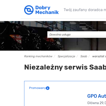
Twój zaufany doradca 
Dowolna usługa
Ranking mechaników
Specjalizacje
Saab
warsztat 
Niezależny serwis Saab
Promowany
GPO Aut
Główna 29, 