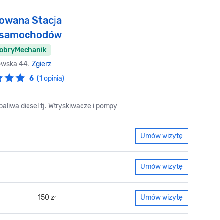
owana Stacja
i samochodów
DobryMechanik
owska 44,
Zgierz
6
(1 opinia)
aliwa diesel tj. Wtryskiwacze i pompy
Umów wizytę
Umów wizytę
150 zł
Umów wizytę