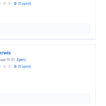
0
(0 opinii)
erwis
ruga 13-21,
Zgierz
0
(0 opinii)