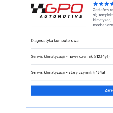
Jesteśmy ro
się komplek
klimatyzacj
mechaniczny
Diagnostyka komputerowa
Serwis klimatyzacji - nowy czynnik (r1234yf)
Serwis klimatyzacji - stary czynnik (r134a)
Zare