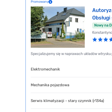
Promowany
Autoryz
Obsług
Nowy na 
Konstantyn
Specjalizujemy się w naprawach układów wtrysku p
Elektromechanik
Mechanika pojazdowa
Serwis klimatyzacji - stary czynnik (r134a)