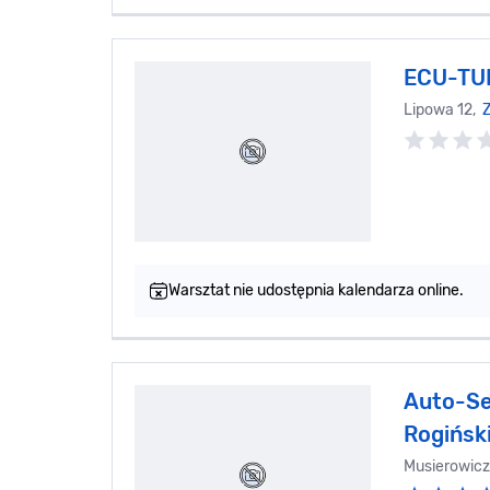
ECU-TU
Lipowa 12,
Z
Warsztat nie udostępnia kalendarza online.
Auto-Se
Rogińsk
Musierowicz