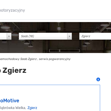
motoryzacyjny
Saab (18)
samochodowy Saab Zgierz , serwis pogwarancyjny
 Zgierz
oMotive
Dąbrówka Wielka,
Zgierz