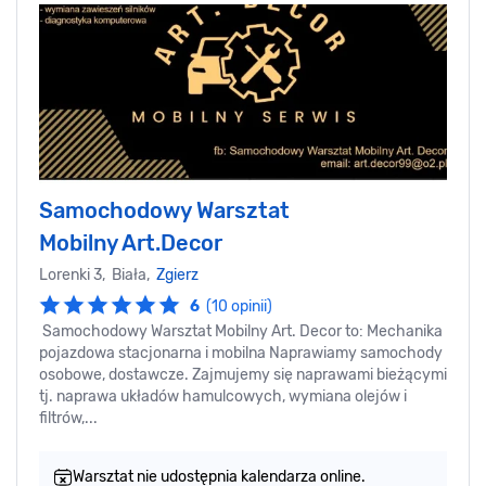
Samochodowy Warsztat
Mobilny Art.Decor
Lorenki 3, Biała,
Zgierz
6
(10 opinii)
Samochodowy Warsztat Mobilny Art. Decor to: Mechanika
pojazdowa stacjonarna i mobilna Naprawiamy samochody
osobowe, dostawcze. Zajmujemy się naprawami bieżącymi
tj. naprawa układów hamulcowych, wymiana olejów i
filtrów,...
Warsztat nie udostępnia kalendarza online.