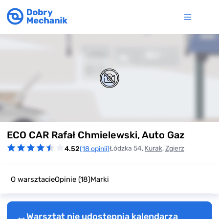
Item
ECO CAR Rafał Chmielewski, Auto Gaz
1
of
Łódzka 54,
Kurak
,
Zgierz
4.52
(18 opinii)
0
O warsztacie
Opinie
(18)
Marki
Warsztat nie udostępnia kalendarza