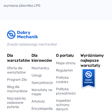
wymiana zbiornika LPG
Znajdź najlepszego mechanika!
Dla
Dla
O portalu
Wyróżniamy
warsztatów
kierowców
najlepsze
Mapa strony
warsztaty
Oferta dla
Mechanicy
Regulamin
warsztatów
Usługi
Polityka
Program Zilo
cookies
Specjalizacje
Blog dla
Polityka
Warsztaty na
mechaników
prywatności
mapie
Najczęściej
Inspektor
Artykuły
zadawane
ochrony
pytania
Encyklopedia
danych