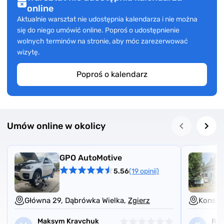
online
Aktualnie warsztat nie udostępnia kalendarza i nie można
się do niego umówić online. Poproś o udostępnienie
wolnych terminów na stronie, aby móc zarezerwować
wizytę.
Poproś o kalendarz
Umów online w okolicy
GPO AutoMotive
5.56
(19 opinii)
Główna 29, Dąbrówka Wielka,
Zgierz
Konsta
Maksym Kravchuk
Rob