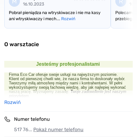
M
R
16.10.2023
10.
Pobrał pieniądza na wtryskiwacze i nie ma kasy
Polecam J
ani wtryskiwaczy i mech...
Rozwiń
przebiegał
Item
1
of
O warsztacie
2
Jesteśmy profesjonalistami
Firma Eco Car oferuje swoje usługi na najwyższym poziomie.
Klient od pierwszej chwili wie, że nasza firma to doskonały wybór.
Tworzymy miłą atmosferę między nami i kontrahentami. W pełni
wykorzystujemy swoją fachową wiedzę, aby jak najlepiej wykonać
naszą pracę. Wyznajemy zasadę:
Twoje zadowolenie jest naszym
priorytetem
.
Rozwiń
Numer telefonu
517 76...
Pokaż numer telefonu