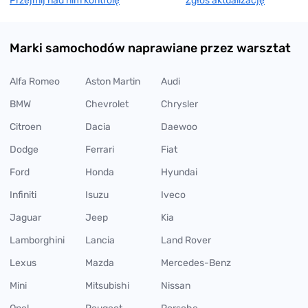
Przejmij nad nim kontrolę
Zgłoś aktualizację
Marki samochodów naprawiane przez warsztat
Alfa Romeo
Aston Martin
Audi
BMW
Chevrolet
Chrysler
Citroen
Dacia
Daewoo
Dodge
Ferrari
Fiat
Ford
Honda
Hyundai
Infiniti
Isuzu
Iveco
Jaguar
Jeep
Kia
Lamborghini
Lancia
Land Rover
Lexus
Mazda
Mercedes-Benz
Mini
Mitsubishi
Nissan