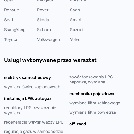
Opel
Peugeot
Porsche
Renault
Rover
Saab
Seat
Skoda
Smart
SsangYong
Subaru
Suzuki
Toyota
Volkswagen
Volvo
Usługi wykonywane przez warsztat
zawór tankowania LPG
elektryk samochodowy
naprawa, wymiana
wymiana świec zapłonowych
mechanika pojazdowa
instalacje LPG, autogaz
wymiana filtra kabinowego
reduktory LPG czyszczenie,
wymiana filtra powietrza
wymiana
regeneracja wtryskiwaczy LPG
off-road
regulacja gazu w samochodzie