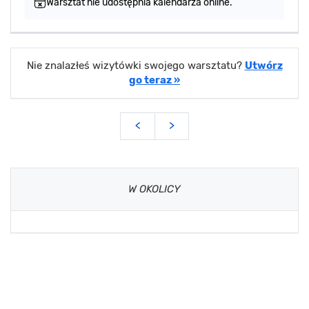
Warsztat nie udostępnia kalendarza online.
Nie znalazłeś wizytówki swojego warsztatu?
Utwórz
go teraz »
<
>
W OKOLICY