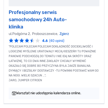
Profesjonalny serwis
samochodowy 24h Auto-
klinika
ul.Podgórna 2, Proboszczewice,
Zgierz
4.6
(40 opinii)
"POLECAM POLECAM POLECAM DOKŁADNOŚĆ DOCIEKLIWOŚĆ I
LOGICZNE MYŚLENIE URATOWAŁY MOJĄ KIESZEŃ!!! TU POWAŻNIE
PANOWIE PODCHODZĄ DO TEMATU I NIE IDĄ NA SKRÓTY ORAZ
ŁATWIZNĘ. TO CO DWA INNE ZAKŁADY CHCIAŁY WYMIENIĆ
OKAZAŁO SIĘ DOBRE BO PRZYCZYNA BYŁA JAKŻE BANALNA.
DYMIĄCY I BEZSILNY DOSTAWCZY -TU POWINNI POSTAWIĆ WAM GO
NA NOGI. WIELKI SZACUN ...",
JARO, JUMPER CITROEN
Warsztat nie udostępnia kalendarza online.