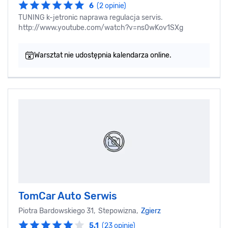
6
(2 opinie)
TUNING k-jetronic naprawa regulacja servis.
http://www.youtube.com/watch?v=ns0wKov1SXg
Warsztat nie udostępnia kalendarza online.
TomCar Auto Serwis
Piotra Bardowskiego 31, Stepowizna,
Zgierz
5.1
(23 opinie)