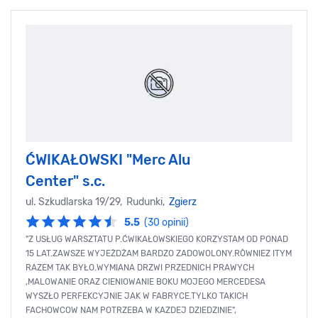
ĆWIKAŁOWSKI "Merc Alu
Center" s.c.
ul. Szkudlarska 19/29, Rudunki,
Zgierz
5.5
(30 opinii)
"Z USŁUG WARSZTATU P.ĆWIKAŁOWSKIEGO KORZYSTAM OD PONAD
15 LAT.ZAWSZE WYJEŻDŻAM BARDZO ZADOWOLONY.RÒWNIEZ ITYM
RAZEM TAK BYŁO.WYMIANA DRZWI PRZEDNICH PRAWYCH
,MALOWANIE ORAZ CIENIOWANIE BOKU MOJEGO MERCEDESA
WYSZŁO PERFEKCYJNIE JAK W FABRYCE.TYLKO TAKICH
FACHOWCOW NAM POTRZEBA W KAZDEJ DZIEDZINIE",