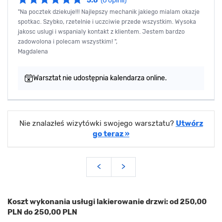
5.8
(6 opinii)
"Na pocztek dziekuje!!! Najlepszy mechanik jakiego mialam okazje
spotkac. Szybko, rzetelnie i uczciwie przede wszystkim. Wysoka
jakosc uslugi i wspanialy kontakt z klientem. Jestem bardzo
zadowolona i polecam wszystkim! ",
Magdalena
Warsztat nie udostępnia kalendarza online.
Nie znalazłeś wizytówki swojego warsztatu?
Utwórz
go teraz »
<
>
Koszt wykonania usługi lakierowanie drzwi: od 250,00
PLN do 250,00 PLN