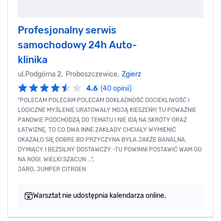
Profesjonalny serwis
samochodowy 24h Auto-
klinika
ul.Podgórna 2, Proboszczewice,
Zgierz
4.6
(40 opinii)
"POLECAM POLECAM POLECAM DOKŁADNOŚĆ DOCIEKLIWOŚĆ I
LOGICZNE MYŚLENIE URATOWAŁY MOJĄ KIESZEŃ!!! TU POWAŻNIE
PANOWIE PODCHODZĄ DO TEMATU I NIE IDĄ NA SKRÓTY ORAZ
ŁATWIZNĘ. TO CO DWA INNE ZAKŁADY CHCIAŁY WYMIENIĆ
OKAZAŁO SIĘ DOBRE BO PRZYCZYNA BYŁA JAKŻE BANALNA.
DYMIĄCY I BEZSILNY DOSTAWCZY -TU POWINNI POSTAWIĆ WAM GO
NA NOGI. WIELKI SZACUN ...",
JARO, JUMPER CITROEN
Warsztat nie udostępnia kalendarza online.