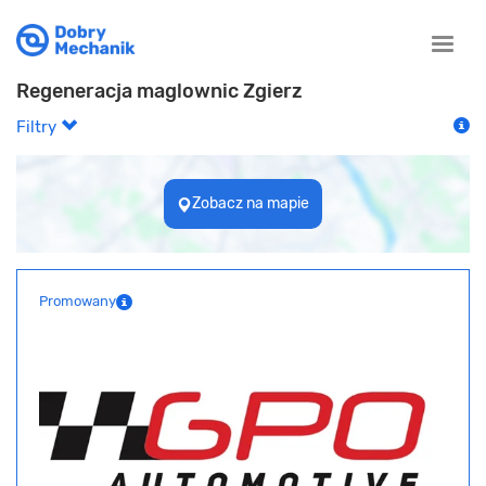
Toggle
naviga
Regeneracja maglownic Zgierz
Filtry
Zobacz na mapie
Promowany