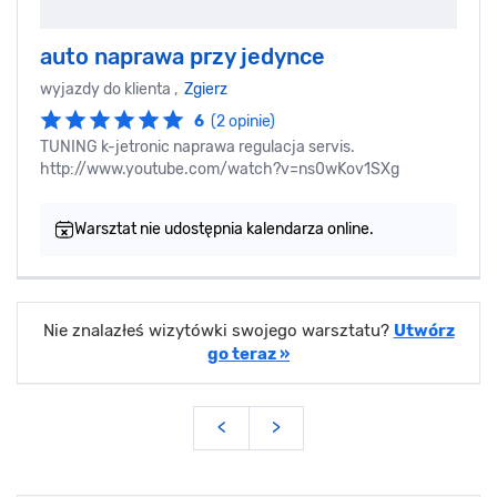
auto naprawa przy jedynce
wyjazdy do klienta ,
Zgierz
6
(2 opinie)
TUNING k-jetronic naprawa regulacja servis.
http://www.youtube.com/watch?v=ns0wKov1SXg
Warsztat nie udostępnia kalendarza online.
Nie znalazłeś wizytówki swojego warsztatu?
Utwórz
go teraz »
<
>