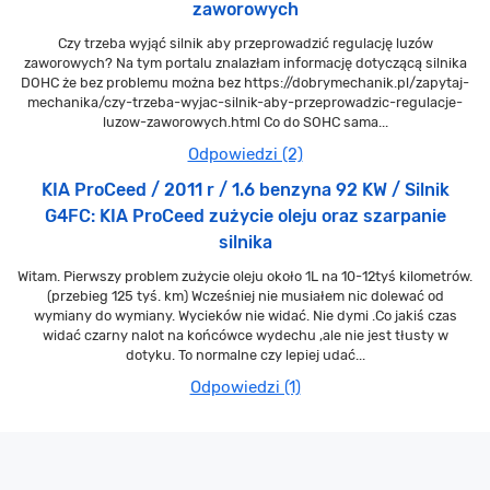
zaworowych
Czy trzeba wyjąć silnik aby przeprowadzić regulację luzów
zaworowych? Na tym portalu znalazłam informację dotyczącą silnika
DOHC że bez problemu można bez https://dobrymechanik.pl/zapytaj-
mechanika/czy-trzeba-wyjac-silnik-aby-przeprowadzic-regulacje-
luzow-zaworowych.html Co do SOHC sama...
Odpowiedzi (2)
KIA ProCeed / 2011 r / 1.6 benzyna 92 KW / Silnik
G4FC: KIA ProCeed zużycie oleju oraz szarpanie
silnika
Witam. Pierwszy problem zużycie oleju około 1L na 10-12tyś kilometrów.
(przebieg 125 tyś. km) Wcześniej nie musiałem nic dolewać od
wymiany do wymiany. Wycieków nie widać. Nie dymi .Co jakiś czas
widać czarny nalot na końcówce wydechu ,ale nie jest tłusty w
dotyku. To normalne czy lepiej udać...
Odpowiedzi (1)