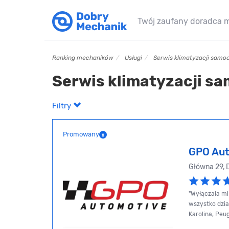
Twój zaufany doradca 
Ranking mechaników
Usługi
Serwis klimatyzacji sam
Serwis klimatyzacji s
Filtry
Promowany
GPO Aut
Główna 29, 
"Wyłączała mi
wszystko dział
Karolina, Peu