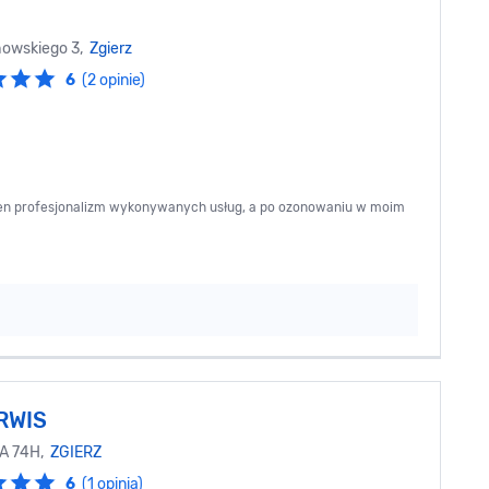
howskiego 3,
Zgierz
6
(2 opinie)
łen profesjonalizm wykonywanych usług, a po ozonowaniu w moim
RWIS
A 74H,
ZGIERZ
6
(1 opinia)