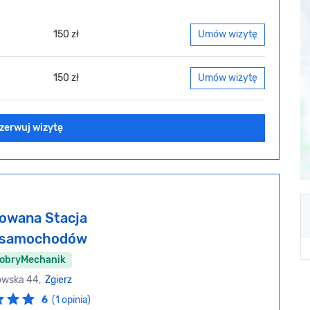
150 zł
Umów wizytę
150 zł
Umów wizytę
zerwuj wizytę
owana Stacja
i samochodów
DobryMechanik
owska 44,
Zgierz
6
(1 opinia)