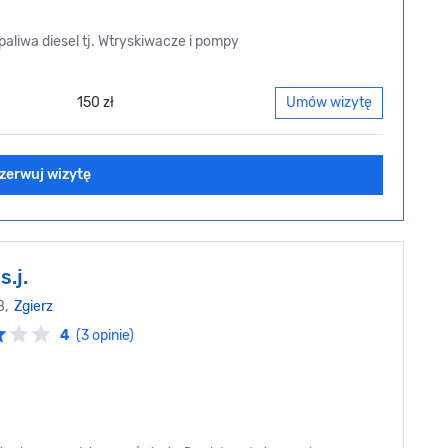
aliwa diesel tj. Wtryskiwacze i pompy
150 zł
Umów wizytę
zerwuj wizytę
s.j.
28,
Zgierz
4
(3 opinie)