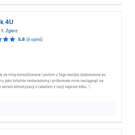
k 4U
 9,
Zgierz
5.8
(6 opinii)
ły ze mną konsultowane i jestem z tego bardzo zadowolona bo
ry jako totalnie nieświadomą i próbowała mnie naciągnąć na
rwis klimatyzacji z rabatem z racji napraw kilku...",