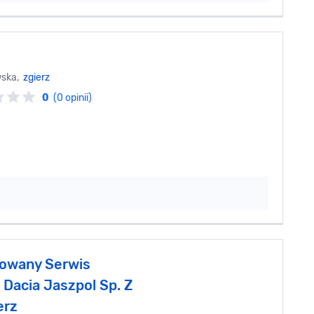
wska,
zgierz
0
(0 opinii)
owany Serwis
 Dacia Jaszpol Sp. Z
erz