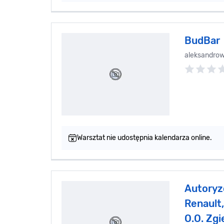
BudBar
aleksandro
Warsztat nie udostępnia kalendarza online.
Autoryz
Renault,
O.O. Zgi