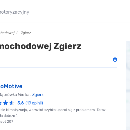
motoryzacyjny
ochodowej
Zgierz
amochodowej Zgierz
oMotive
Dąbrówka Wielka,
Zgierz
5.6
(19 opinii)
 się klimatyzacja, warsztat szybko uporał się z problemem. Teraz
a dobrze.",
geot 207