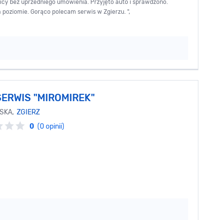
licy bez uprzedniego umówienia. Przyjęto auto i sprawdzono.
poziomie. Gorąco polecam serwis w Zgierzu. ",
ERWIS "MIROMIREK"
JSKA,
ZGIERZ
0
(0 opinii)