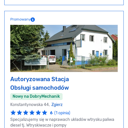
Promowany
Autoryzowana Stacja
Obsługi samochodów
Nowy na DobryMechanik
Konstantynowska 44,
Zgierz
6
(1 opinia)
Specjalizujemy się w naprawach układów wtrysku paliwa
diesel tj. Wtryskiwacze i pompy