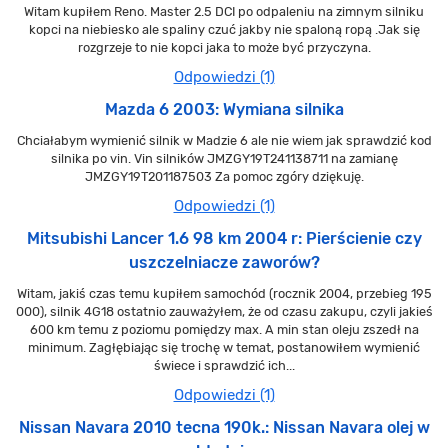
Witam kupiłem Reno. Master 2.5 DCI po odpaleniu na zimnym silniku
kopci na niebiesko ale spaliny czuć jakby nie spaloną ropą .Jak się
rozgrzeje to nie kopci jaka to może być przyczyna.
Odpowiedzi (1)
Mazda 6 2003: Wymiana silnika
Chciałabym wymienić silnik w Madzie 6 ale nie wiem jak sprawdzić kod
silnika po vin. Vin silników JMZGY19T241138711 na zamianę
JMZGY19T201187503 Za pomoc zgóry dziękuję.
Odpowiedzi (1)
Mitsubishi Lancer 1.6 98 km 2004 r: Pierścienie czy
uszczelniacze zaworów?
Witam, jakiś czas temu kupiłem samochód (rocznik 2004, przebieg 195
000), silnik 4G18 ostatnio zauważyłem, że od czasu zakupu, czyli jakieś
600 km temu z poziomu pomiędzy max. A min stan oleju zszedł na
minimum. Zagłębiając się trochę w temat, postanowiłem wymienić
świece i sprawdzić ich...
Odpowiedzi (1)
Nissan Navara 2010 tecna 190k.: Nissan Navara olej w