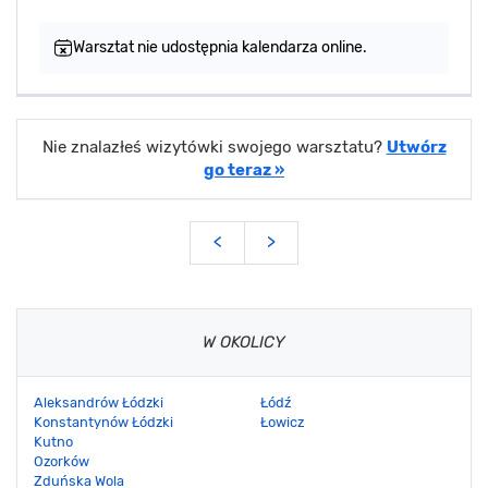
Warsztat nie udostępnia kalendarza online.
Nie znalazłeś wizytówki swojego warsztatu?
Utwórz
go teraz »
<
>
W OKOLICY
Aleksandrów Łódzki
Łódź
Konstantynów Łódzki
Łowicz
Kutno
Ozorków
Zduńska Wola