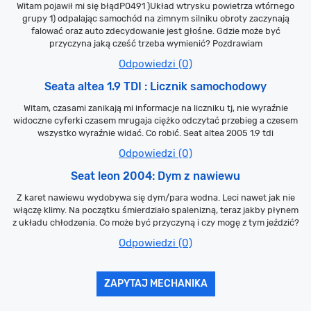
Witam pojawił mi się błądP0491 )Układ wtrysku powietrza wtórnego
grupy 1) odpalając samochód na zimnym silniku obroty zaczynają
falować oraz auto zdecydowanie jest głośne. Gdzie może być
przyczyna jaką cześć trzeba wymienić? Pozdrawiam
Odpowiedzi (0)
Seata altea 1.9 TDI : Licznik samochodowy
Witam, czasami zanikają mi informacje na liczniku tj, nie wyraźnie
widoczne cyferki czasem mrugaja ciężko odczytać przebieg a czesem
wszystko wyraźnie widać. Co robić. Seat altea 2005 1.9 tdi
Odpowiedzi (0)
Seat leon 2004: Dym z nawiewu
Z karet nawiewu wydobywa się dym/para wodna. Leci nawet jak nie
włączę klimy. Na początku śmierdziało spalenizną, teraz jakby płynem
z układu chłodzenia. Co może być przyczyną i czy mogę z tym jeździć?
Odpowiedzi (0)
ZAPYTAJ MECHANIKA