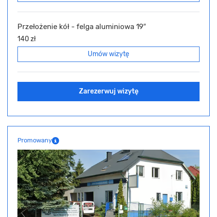
Przełożenie kół - felga aluminiowa 19″
140 zł
Umów wizytę
Zarezerwuj wizytę
Promowany