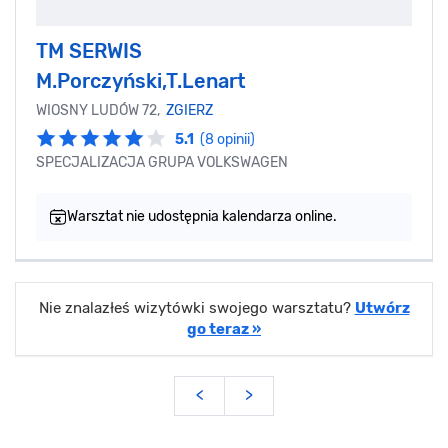
TM SERWIS
M.Porczyński,T.Lenart
WIOSNY LUDÓW 72,
ZGIERZ
5.1
(8 opinii)
SPECJALIZACJA GRUPA VOLKSWAGEN
Warsztat nie udostępnia kalendarza online.
Nie znalazłeś wizytówki swojego warsztatu?
Utwórz
go teraz »
<
>