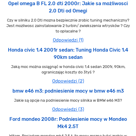
Opel omega B FL 2.0 dti 2000r: Jakie sa możliwosci
2.0 Dti od Omegi
Czy w silniku 2.0 Dti mozna bezpiecznie zrobic tuning mechaniczny?
Jest mozliwosc zainstalowanie 2 turbin/ zwiekszenia wtrysków ? Czy
to opłacalne ?
Odpowiedzi (1)
Honda civic 1.4 2001r sedan: Tuning Honda Civic 1.4
90km sedan
Jaką moc można osiągnąć w honda civic 1.4 sedan 2001r, 90km,
ograniczając koszty do 3tyś ?
Odpowiedzi (2)
bmw e46 m3: podniesienie mocy w bmw e46 m3
Jakie są opcje na podniesienie mocy silnika w BMW e46 M3?
Odpowiedzi (3)
Ford mondeo 2008r: Podniesienie mocy w Mondeo
Mk4 2.5T
Witam. Posiadam mondeo mk4 2.5 t. Ile mocy mozna tutaj zrobic w