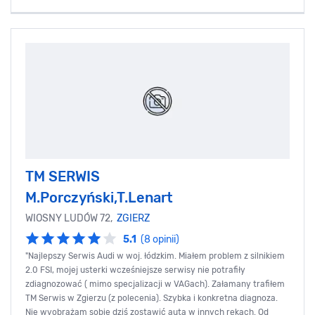
TM SERWIS
M.Porczyński,T.Lenart
WIOSNY LUDÓW 72,
ZGIERZ
5.1
(8 opinii)
"Najlepszy Serwis Audi w woj. łódzkim. Miałem problem z silnikiem
2.0 FSI, mojej usterki wcześniejsze serwisy nie potrafiły
zdiagnozować ( mimo specjalizacji w VAGach). Załamany trafiłem
TM Serwis w Zgierzu (z polecenia). Szybka i konkretna diagnoza.
Nie wyobrażam sobie dziś zostawić auta w innych rękach. Od