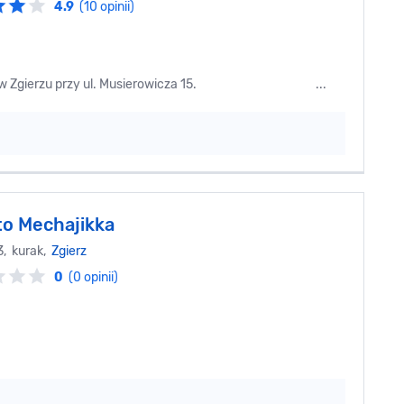
4.9
(10 opinii)
eści się w Zgierzu przy ul. Musierowicza 15. ...
o Mechajikka
3, kurak,
Zgierz
0
(0 opinii)