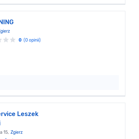
NING
gierz
0
(0 opinii)
rvice Leszek
i
a 15,
Zgierz