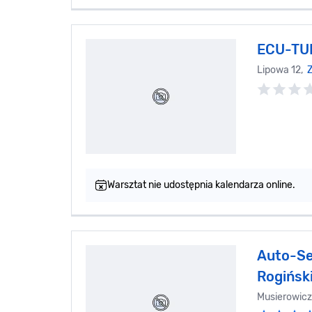
ECU-TU
Lipowa 12,
Z
Warsztat nie udostępnia kalendarza online.
Auto-Se
Rogińsk
Musierowicz