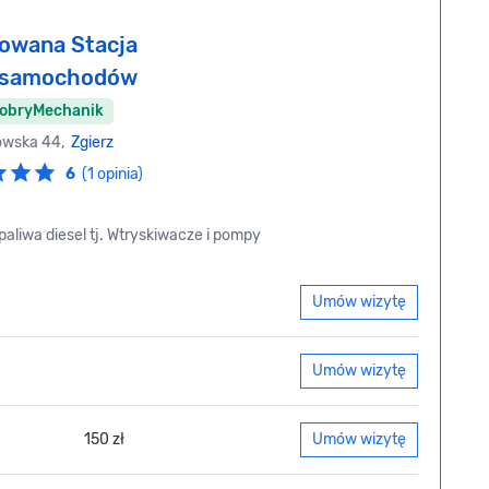
owana Stacja
i samochodów
DobryMechanik
owska 44,
Zgierz
6
(1 opinia)
aliwa diesel tj. Wtryskiwacze i pompy
Umów wizytę
Umów wizytę
150 zł
Umów wizytę