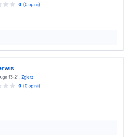
0
(0 opinii)
erwis
ruga 13-21,
Zgierz
0
(0 opinii)