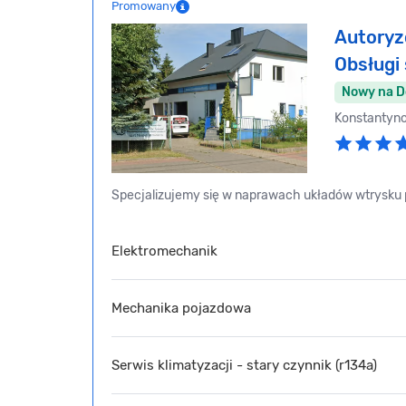
Promowany
Autoryz
Obsług
Nowy na 
Konstantyn
Specjalizujemy się w naprawach układów wtrysku p
Elektromechanik
Mechanika pojazdowa
Serwis klimatyzacji - stary czynnik (r134a)