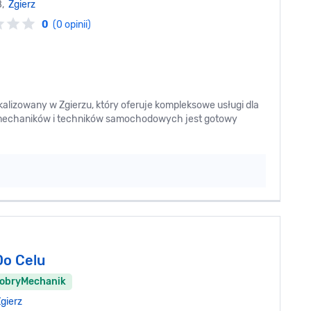
8,
Zgierz
0
(0 opinii)
lizowany w Zgierzu, który oferuje kompleksowe usługi dla
 mechaników i techników samochodowych jest gotowy
Do Celu
DobryMechanik
gierz