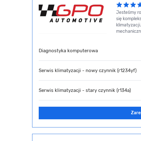
Jesteśmy ro
się komplek
klimatyzacj
mechaniczny
Diagnostyka komputerowa
Serwis klimatyzacji - nowy czynnik (r1234yf)
Serwis klimatyzacji - stary czynnik (r134a)
Zare