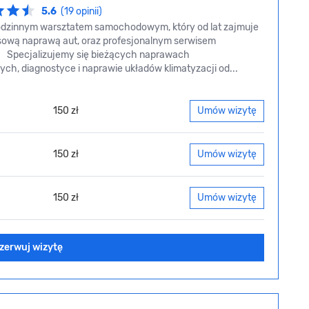
5.6
(19 opinii)
dzinnym warsztatem samochodowym, który od lat zajmuje
sową naprawą aut, oraz profesjonalnym serwisem
i. Specjalizujemy się bieżących naprawach
ch, diagnostyce i naprawie układów klimatyzacji od...
150 zł
Umów wizytę
150 zł
Umów wizytę
150 zł
Umów wizytę
zerwuj wizytę