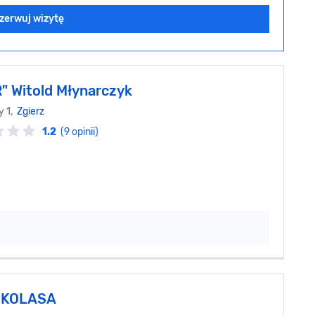
zerwuj wizytę
" Witold Młynarczyk
y 1,
Zgierz
1.2
(9 opinii)
 KOLASA