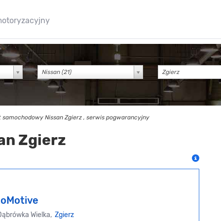
motoryzacyjny
Nissan (21)
t samochodowy Nissan Zgierz , serwis pogwarancyjny
an Zgierz
oMotive
Dąbrówka Wielka,
Zgierz