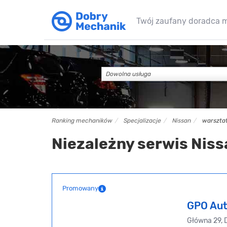
Twój zaufany doradca 
Dowolna usługa
Ranking mechaników
Specjalizacje
Nissan
warszta
Niezależny serwis Niss
Promowany
GPO Aut
Główna 29, 