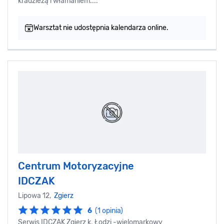
kradzieżą i włamaniem....
Warsztat nie udostępnia kalendarza online.
Centrum Motoryzacyjne
IDCZAK
Lipowa 12,
Zgierz
6
(1 opinia)
Serwis IDCZAK Zgierz k. Łodzi -wielomarkowy