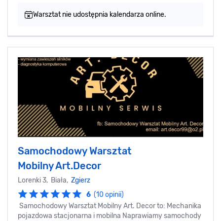
Warsztat nie udostępnia kalendarza online.
Samochodowy Warsztat
Mobilny Art.Decor
Lorenki 3, Biała,
Zgierz
6
(10 opinii)
Samochodowy Warsztat Mobilny Art. Decor to: Mechanika
pojazdowa stacjonarna i mobilna Naprawiamy samochody