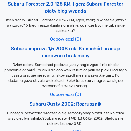
Subaru Forester 2.0 125 KM, I gen: Subaru Forester
piaty bieg wypada
Dzien dobry, Subaru Forester 2.0 125 KM, I gen, zaczęło w czasie jazdy "
wyrzucać" 5 bieg, reszta działa normalnie, co moze byc nie tak i jakie
sa koszta?
Odpowiedzi (0)
Subaru impreza 1,5 2008 rok: Samochód pracuje
nierówno i brak mocy
Dzień dobry. Samochód podczas jazdy nagle zgasł i nie chciał
ponownie odpalić. Po kilku dniach walki z nim odpalił na plaku i od tego
czasu pracuje nie równo, jakby szedł nie na wszystkie gary. Po
dodaniu gazu strzela w okolicach kolektora, który nagrzewa się do
czerwoności wraz z sondą...
Odpowiedzi (0)
Subaru Justy 2002: Rozrusznik
Dlaczego-przyczyna włączania się samoczynnego rozrusznika tylko
przy ciepłym silniku?Subaru justy 4 WD 1.3 86Kw 2002r.Bledow nie
pokazuje przez OBD II