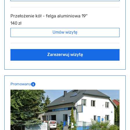
Przełożenie kół - felga aluminiowa 19″
140 zł
Umów wizytę
Zarezerwuj wizytę
Promowany