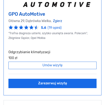
GPO AutoMotive
Główna 29, Dąbrówka Wielka,
Zgierz
5.6
(19 opinii)
"Trafna diagnoza usterki, szybko usunięta awaria. Polecam",
Zbigniew Gąsior, Opel Mokka
Odgrzybianie klimatyzacji
100 zł
Umów wizytę
Zarezerwuj wizytę