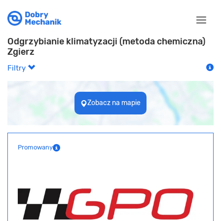
Toggle
naviga
Odgrzybianie klimatyzacji (metoda chemiczna)
Zgierz
Filtry
Zobacz na mapie
Promowany