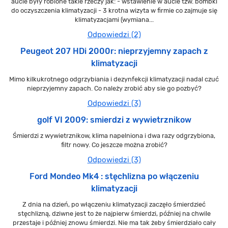
aucie były robione takie rzeczy jak: - wstawienie w aucie tzw. bombki
do oczyszczenia klimatyzacji - 3 krotna wizyta w firmie co zajmuje się
klimatyzacjami (wymiana...
Odpowiedzi (2)
Peugeot 207 HDi 2000r: nieprzyjemny zapach z
klimatyzacji
Mimo kilkukrotnego odgrzybiania i dezynfekcji klimatyzacji nadal czuć
nieprzyjemny zapach. Co należy zrobić aby sie go pozbyć?
Odpowiedzi (3)
golf VI 2009: smierdzi z wywietrznikow
Śmierdzi z wywietrznikow, klima napelniona i dwa razy odgrzybiona,
filtr nowy. Co jeszcze można zrobić?
Odpowiedzi (3)
Ford Mondeo Mk4 : stęchlizna po włączeniu
klimatyzacji
Z dnia na dzień, po włączeniu klimatyzacji zaczęło śmierdzieć
stęchlizną, dziwne jest to że najpierw śmierdzi, później na chwile
przestaje i później znowu śmierdzi. Nie ma tak żeby śmierdziało cały