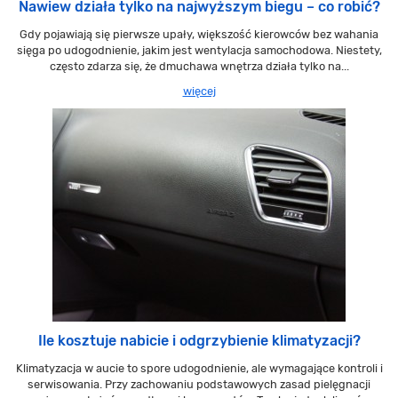
Nawiew działa tylko na najwyższym biegu – co robić?
Gdy pojawiają się pierwsze upały, większość kierowców bez wahania
sięga po udogodnienie, jakim jest wentylacja samochodowa. Niestety,
często zdarza się, że dmuchawa wnętrza działa tylko na...
więcej
Ile kosztuje nabicie i odgrzybienie klimatyzacji?
Klimatyzacja w aucie to spore udogodnienie, ale wymagające kontroli i
serwisowania. Przy zachowaniu podstawowych zasad pielęgnacji