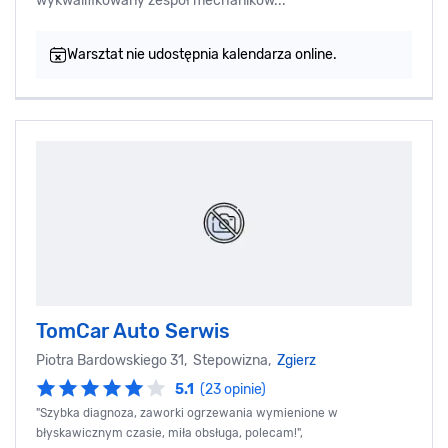
wykwalifikowany zespół mechaników...
Warsztat nie udostępnia kalendarza online.
TomCar Auto Serwis
Piotra Bardowskiego 31, Stepowizna,
Zgierz
5.1
(23 opinie)
"Szybka diagnoza, zaworki ogrzewania wymienione w
błyskawicznym czasie, miła obsługa, polecam!",