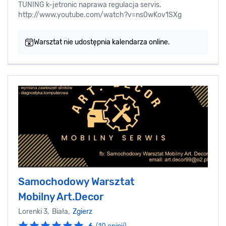
TUNING k-jetronic naprawa regulacja servis.
http://www.youtube.com/watch?v=ns0wKov1SXg
Warsztat nie udostępnia kalendarza online.
Samochodowy Warsztat
Mobilny Art.Decor
Lorenki 3, Biała,
Zgierz