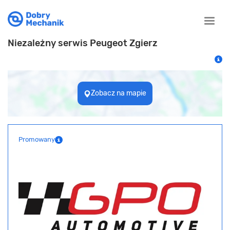
Toggle
naviga
Niezależny serwis Peugeot Zgierz
Zobacz na mapie
Promowany