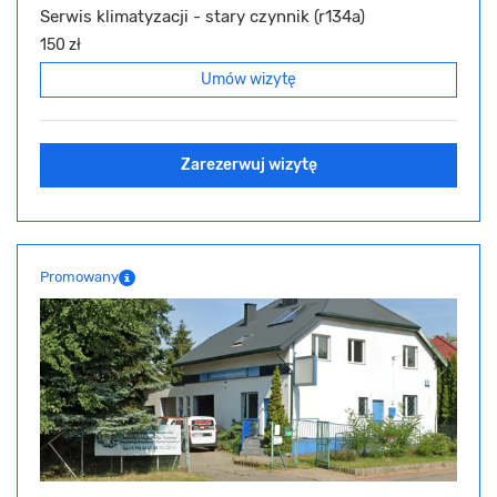
Serwis klimatyzacji - stary czynnik (r134a)
150 zł
Umów wizytę
Zarezerwuj wizytę
Promowany