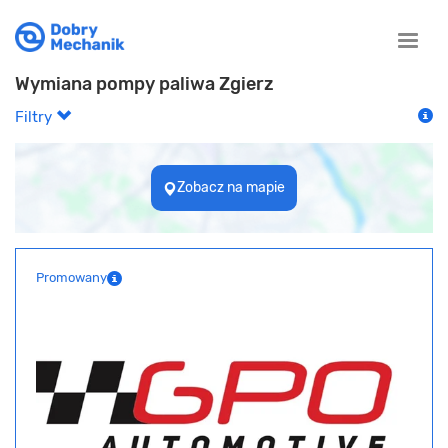
Toggle
naviga
Wymiana pompy paliwa Zgierz
Filtry
Zobacz na mapie
Promowany