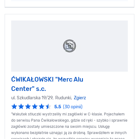
ĆWIKAŁOWSKI "Merc Alu
Center" s.c.
ul. Szkudlarska 19/29, Rudunki,
Zgierz
5.5
(30 opinii)
"Wskutek stłuczki wystrzeliły mi zagłówki w C-klasie. Pojechałem
do serwisu Pana Ćwikałowskiego, gdzie od ręki - szybko i sprawnie
zagłówki zostały umieszczone na swoim miejscu. Usługę
wykonano bezpłatnie uznając ją za drobną. Sprawdziłem w innych
serwisach i okazało się, że wszystkie serwisy wyceniają tę pracę