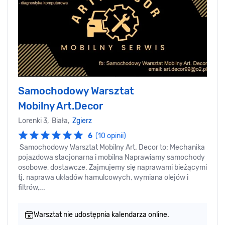
Samochodowy Warsztat
Mobilny Art.Decor
Lorenki 3, Biała,
Zgierz
6
(10 opinii)
Samochodowy Warsztat Mobilny Art. Decor to: Mechanika
pojazdowa stacjonarna i mobilna Naprawiamy samochody
osobowe, dostawcze. Zajmujemy się naprawami bieżącymi
tj. naprawa układów hamulcowych, wymiana olejów i
filtrów,...
Warsztat nie udostępnia kalendarza online.