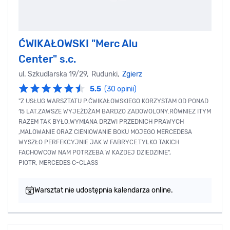
ĆWIKAŁOWSKI "Merc Alu
Center" s.c.
ul. Szkudlarska 19/29, Rudunki,
Zgierz
5.5
(30 opinii)
"Z USŁUG WARSZTATU P.ĆWIKAŁOWSKIEGO KORZYSTAM OD PONAD
15 LAT.ZAWSZE WYJEŻDŻAM BARDZO ZADOWOLONY.RÒWNIEZ ITYM
RAZEM TAK BYŁO.WYMIANA DRZWI PRZEDNICH PRAWYCH
,MALOWANIE ORAZ CIENIOWANIE BOKU MOJEGO MERCEDESA
WYSZŁO PERFEKCYJNIE JAK W FABRYCE.TYLKO TAKICH
FACHOWCOW NAM POTRZEBA W KAZDEJ DZIEDZINIE",
PIOTR, MERCEDES C-CLASS
Warsztat nie udostępnia kalendarza online.