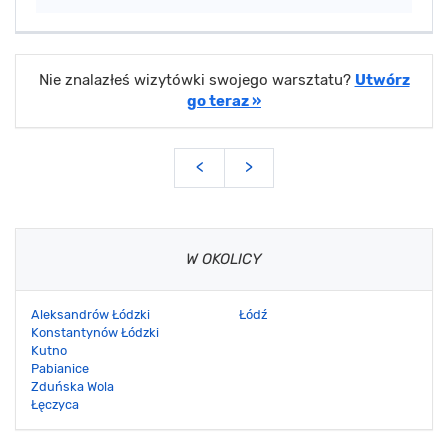
Nie znalazłeś wizytówki swojego warsztatu?
Utwórz
go teraz »
<
>
W OKOLICY
Aleksandrów Łódzki
Łódź
Konstantynów Łódzki
Kutno
Pabianice
Zduńska Wola
Łęczyca