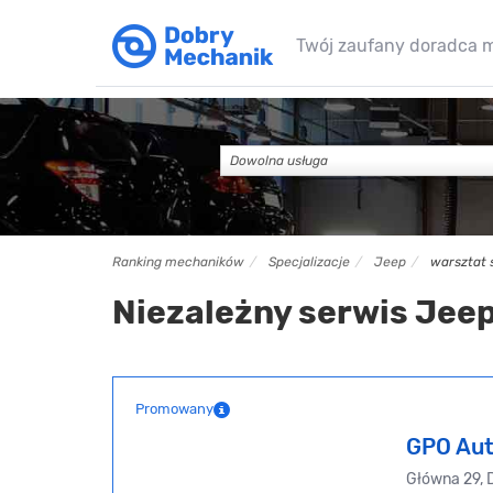
Twój zaufany doradca 
Dowolna usługa
Ranking mechaników
Specjalizacje
Jeep
warsztat 
Niezależny serwis Jeep
Promowany
GPO Aut
Główna 29, 