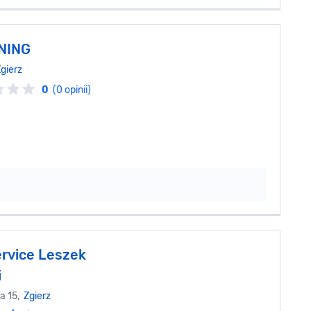
NING
gierz
0
(0 opinii)
rvice Leszek
i
a 15,
Zgierz