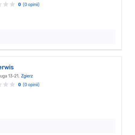
0
(0 opinii)
erwis
ruga 13-21,
Zgierz
0
(0 opinii)