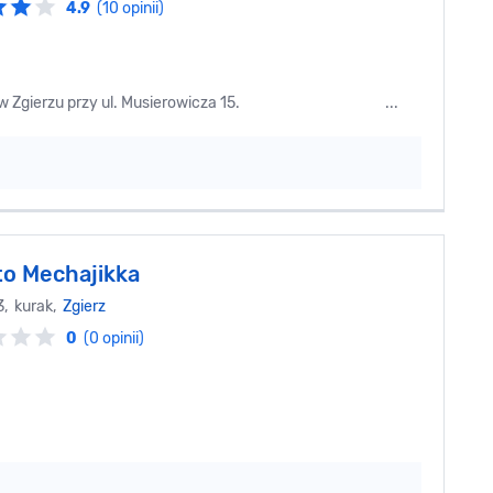
4.9
(10 opinii)
eści się w Zgierzu przy ul. Musierowicza 15. ...
o Mechajikka
3, kurak,
Zgierz
0
(0 opinii)