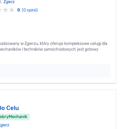
8,
Zgierz
0
(0 opinii)
lizowany w Zgierzu, który oferuje kompleksowe usługi dla
 mechaników i techników samochodowych jest gotowy
Do Celu
DobryMechanik
gierz