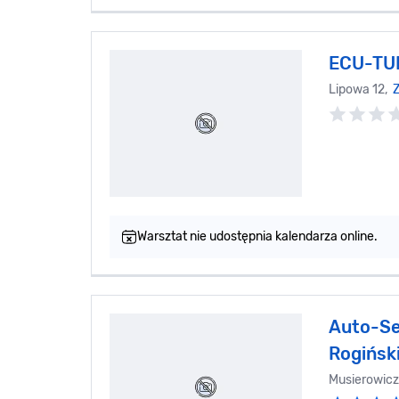
ECU-TU
Lipowa 12,
Z
Warsztat nie udostępnia kalendarza online.
Auto-Se
Rogińsk
Musierowicz