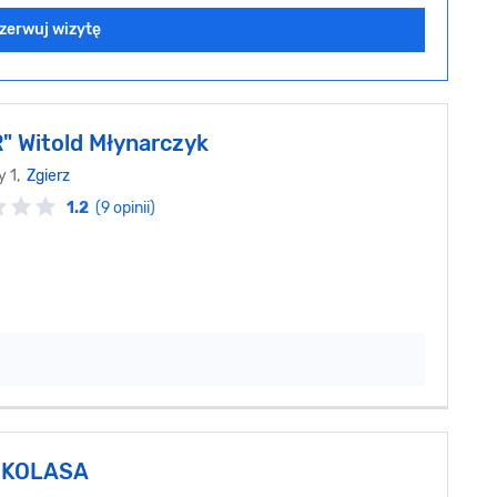
zerwuj wizytę
" Witold Młynarczyk
y 1,
Zgierz
1.2
(9 opinii)
 KOLASA