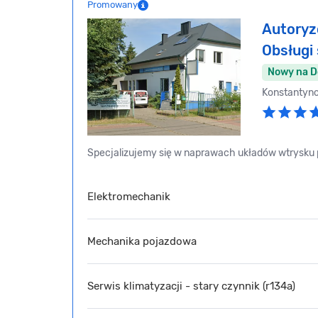
Promowany
Autoryz
Obsług
Nowy na 
Konstantyn
Specjalizujemy się w naprawach układów wtrysku p
Elektromechanik
Mechanika pojazdowa
Serwis klimatyzacji - stary czynnik (r134a)