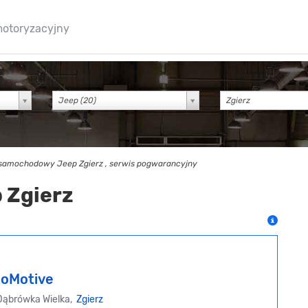
motoryzacyjny
Jeep (20)
samochodowy Jeep Zgierz , serwis pogwarancyjny
 Zgierz
oMotive
Dąbrówka Wielka,
Zgierz