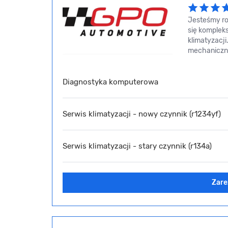
Jesteśmy ro
się komplek
klimatyzacj
mechaniczny
Diagnostyka komputerowa
Serwis klimatyzacji - nowy czynnik (r1234yf)
Serwis klimatyzacji - stary czynnik (r134a)
Zare