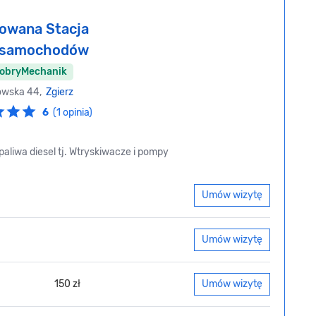
owana Stacja
i samochodów
DobryMechanik
owska 44,
Zgierz
6
(1 opinia)
aliwa diesel tj. Wtryskiwacze i pompy
Umów wizytę
Umów wizytę
150 zł
Umów wizytę