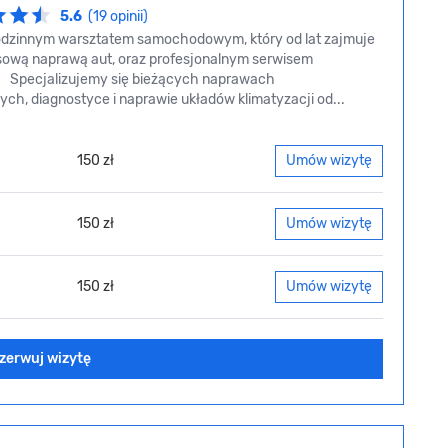
5.6
(19 opinii)
dzinnym warsztatem samochodowym, który od lat zajmuje
sową naprawą aut, oraz profesjonalnym serwisem
i. Specjalizujemy się bieżących naprawach
ch, diagnostyce i naprawie układów klimatyzacji od...
150 zł
Umów wizytę
150 zł
Umów wizytę
150 zł
Umów wizytę
zerwuj wizytę