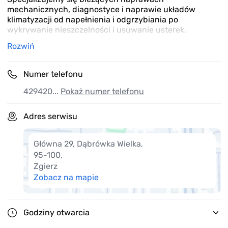
mechanicznych, diagnostyce i naprawie układów
klimatyzacji od napełnienia i odgrzybiania po
wykrywanie nieszczelności i usuwanie usterek.
Rozwiń
Jako firma rodzinna stawiamy na relacje i zaufanie.
Wielu naszych klientów jest z nami od lat.
Numer telefonu
Łączymy tradycyjne podejście z nowoczesnym
sprzętem diagnostycznym, dzięki czemu skutecznie
429420...
Pokaż numer telefonu
radzimy sobie z autami starszymi, jak i najnowszymi
modelami.
Adres serwisu
Zapraszamy do naszego warsztatu.
Nasza pasja Twój komfort
Główna 29, Dąbrówka Wielka
,
95-100
,
Zgierz
Zobacz na mapie
Godziny otwarcia