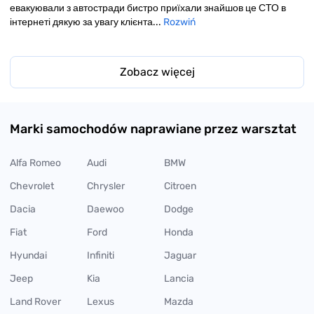
евакуювали з автостради бистро приїхали знайшов це СТО в
інтернеті дякую за увагу клієнта...
Rozwiń
Zobacz więcej
Marki samochodów naprawiane przez warsztat
Alfa Romeo
Audi
BMW
Chevrolet
Chrysler
Citroen
Dacia
Daewoo
Dodge
Fiat
Ford
Honda
Hyundai
Infiniti
Jaguar
Jeep
Kia
Lancia
Land Rover
Lexus
Mazda