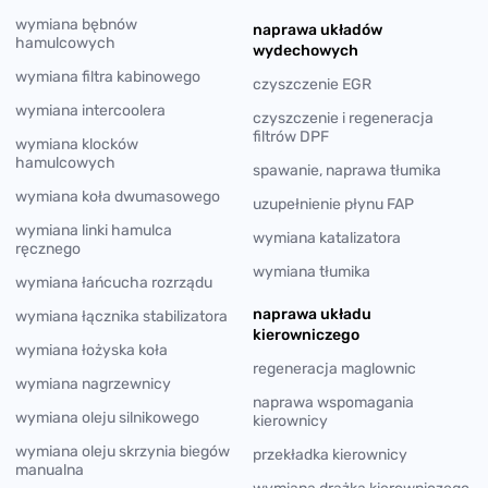
wymiana bębnów
naprawa układów
hamulcowych
wydechowych
wymiana filtra kabinowego
czyszczenie EGR
wymiana intercoolera
czyszczenie i regeneracja
filtrów DPF
wymiana klocków
hamulcowych
spawanie, naprawa tłumika
wymiana koła dwumasowego
uzupełnienie płynu FAP
wymiana linki hamulca
wymiana katalizatora
ręcznego
wymiana tłumika
wymiana łańcucha rozrządu
naprawa układu
wymiana łącznika stabilizatora
kierowniczego
wymiana łożyska koła
regeneracja maglownic
wymiana nagrzewnicy
naprawa wspomagania
wymiana oleju silnikowego
kierownicy
wymiana oleju skrzynia biegów
przekładka kierownicy
manualna