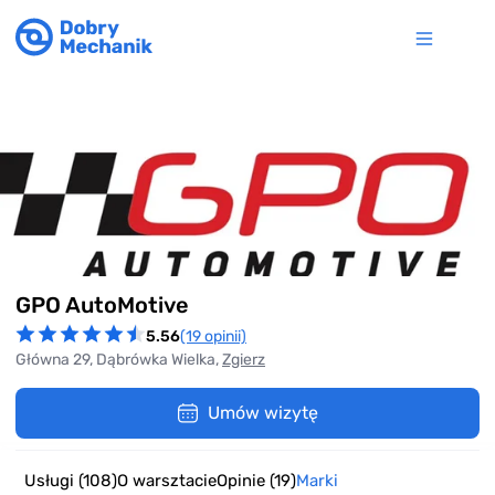
Item
GPO AutoMotive
1
of
5.56
(19 opinii)
10
Główna 29, Dąbrówka Wielka,
Zgierz
Umów wizytę
Usługi
(108)
O warsztacie
Opinie
(19)
Marki