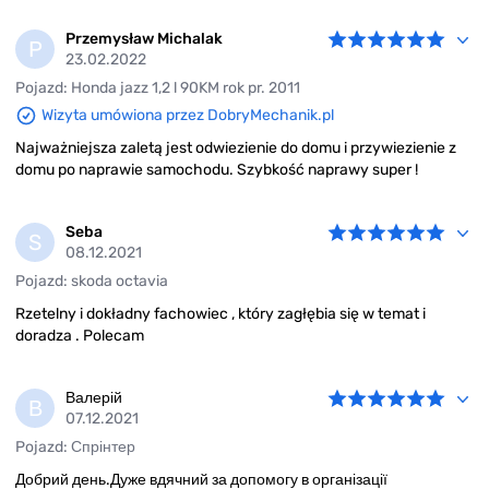
Przemysław Michalak
P
23.02.2022
Pojazd: Honda jazz 1,2 l 90KM rok pr. 2011
Wizyta umówiona przez DobryMechanik.pl
Najważniejsza zaletą jest odwiezienie do domu i przywiezienie z
domu po naprawie samochodu. Szybkość naprawy super !
Seba
S
08.12.2021
Pojazd: skoda octavia
Rzetelny i dokładny fachowiec , który zagłębia się w temat i
doradza . Polecam
Валерій
В
07.12.2021
Pojazd: Спрінтер
Добрий день.Дуже вдячний за допомогу в організації