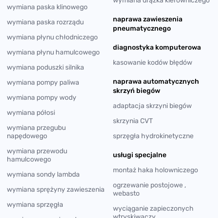
wymiana drążka kierowniczego
wymiana paska klinowego
naprawa zawieszenia
wymiana paska rozrządu
pneumatycznego
wymiana płynu chłodniczego
diagnostyka komputerowa
wymiana płynu hamulcowego
kasowanie kodów błędów
wymiana poduszki silnika
naprawa automatycznych
wymiana pompy paliwa
skrzyń biegów
wymiana pompy wody
adaptacja skrzyni biegów
wymiana półosi
skrzynia CVT
wymiana przegubu
napędowego
sprzęgła hydrokinetyczne
wymiana przewodu
usługi specjalne
hamulcowego
montaż haka holowniczego
wymiana sondy lambda
ogrzewanie postojowe ,
wymiana sprężyny zawieszenia
webasto
wymiana sprzęgła
wyciąganie zapieczonych
wtryskiwaczy