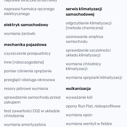
naprawa silniczka dmuchawy
naprawa hamulca ręcznego
serwis klimatyzacji
elektrycznego
samochodowej
odgrzybianie klimatyzacji
elektryk samochodowy
(metoda chemiczna)
wymiana żarówki
ozonowanie wnętrza
samochodu
mechanika pojazdowa
sprawdzenie szczelności
czyszczenie przepustnicy
układu klimatyzacji
inne (roboczogodzina)
wymiana chłodnicy
klimatyzacji
pomiar ciśnienia sprężania
wymiana sprężarki klimatyzacji
przegląd i obsługa okresowa
resory piórowe wymiana
wulkanizacja
sprawdzenie samochodu przed
wyważanie kół
zakupem
opony Run Flat, niskoprofilowe
test zawartości CO2 w układzie
wymiana opon
chłodzenia
wymiana wentyli w feldze
wymiana amortyzatora