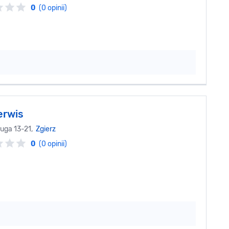
0
(0 opinii)
erwis
ruga 13-21,
Zgierz
0
(0 opinii)