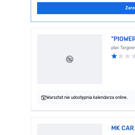
Zare
"PIOWER
plac Targow
Warsztat nie udostępnia kalendarza online.
MK CAR