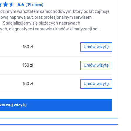
5.6
(19 opinii)
dzinnym warsztatem samochodowym, który od lat zajmuje
sową naprawą aut, oraz profesjonalnym serwisem
i. Specjalizujemy się bieżących naprawach
ch, diagnostyce i naprawie układów klimatyzacji od...
150 zł
Umów wizytę
150 zł
Umów wizytę
150 zł
Umów wizytę
zerwuj wizytę