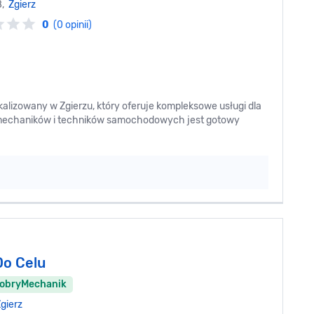
8,
Zgierz
0
(0 opinii)
lizowany w Zgierzu, który oferuje kompleksowe usługi dla
 mechaników i techników samochodowych jest gotowy
Do Celu
DobryMechanik
gierz