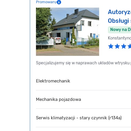
Promowany
Autoryz
Obsług
Nowy na 
Konstantyn
Specjalizujemy się w naprawach układów wtrysku p
Elektromechanik
Mechanika pojazdowa
Serwis klimatyzacji - stary czynnik (r134a)