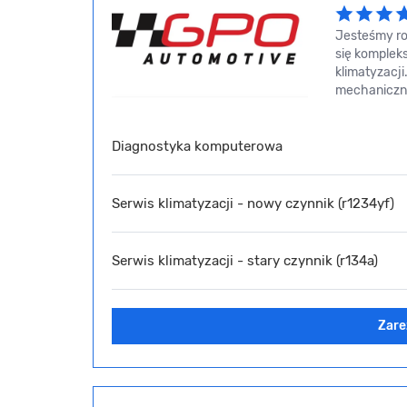
Jesteśmy ro
się komplek
klimatyzacj
mechaniczny
Diagnostyka komputerowa
Serwis klimatyzacji - nowy czynnik (r1234yf)
Serwis klimatyzacji - stary czynnik (r134a)
Zare