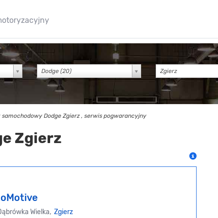
motoryzacyjny
Dodge (20)
t samochodowy Dodge Zgierz , serwis pogwarancyjny
ge Zgierz
oMotive
Dąbrówka Wielka,
Zgierz