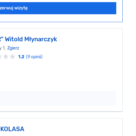
zerwuj wizytę
" Witold Młynarczyk
y 1,
Zgierz
1.2
(9 opinii)
 KOLASA