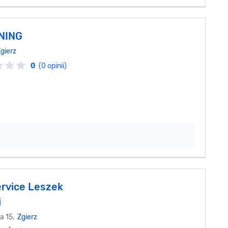
NING
gierz
0
(0 opinii)
rvice Leszek
i
a 15,
Zgierz