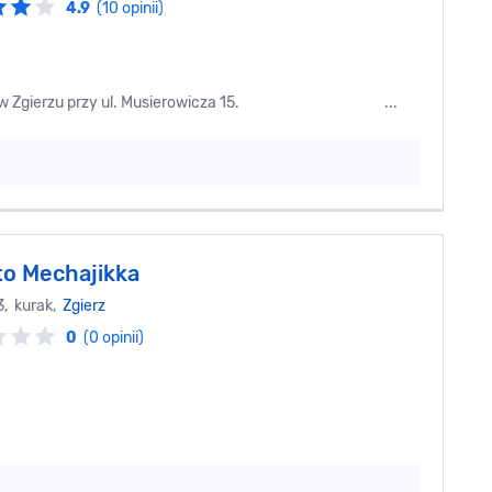
4.9
(10 opinii)
eści się w Zgierzu przy ul. Musierowicza 15. ...
o Mechajikka
3, kurak,
Zgierz
0
(0 opinii)