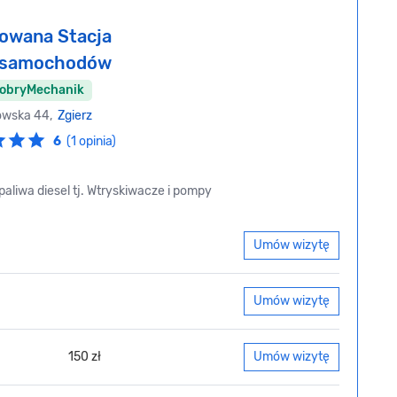
owana Stacja
i samochodów
DobryMechanik
owska 44,
Zgierz
6
(1 opinia)
aliwa diesel tj. Wtryskiwacze i pompy
Umów wizytę
Umów wizytę
150 zł
Umów wizytę