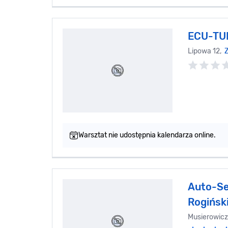
ECU-TU
Lipowa 12,
Z
Warsztat nie udostępnia kalendarza online.
Auto-Se
Rogińsk
Musierowicz