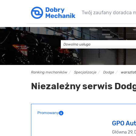
Twój zaufany doradca 
Dowolna usługa
Ranking mechaników
Specjalizacje
Dodge
warszta
Niezależny serwis Dod
Promowany
GPO Aut
Główna 29, 