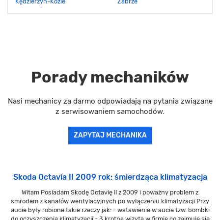
Kędzierzyn-Koźle
Zabrze
Porady mechaników
Nasi mechanicy za darmo odpowiadają na pytania związane
z serwisowaniem samochodów.
ZAPYTAJ MECHANIKA
Skoda Octavia II 2009 rok: śmierdząca klimatyzacja
Witam Posiadam Skodę Octavię II z 2009 i poważny problem z
smrodem z kanałów wentylacyjnych po wyłączeniu klimatyzacji Przy
aucie były robione takie rzeczy jak: - wstawienie w aucie tzw. bombki
do oczyszczenia klimatyzacji - 3 krotna wizyta w firmie co zajmuje się