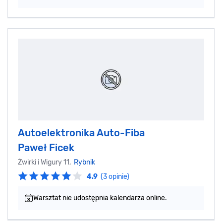
Autoelektronika Auto-Fiba
Paweł Ficek‎
Żwirki i Wigury 11,
Rybnik
4.9
(3 opinie)
Warsztat nie udostępnia kalendarza online.