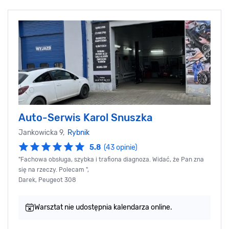
Auto-Serwis Karol Snuszka
Jankowicka 9,
Rybnik
5.8
(43 opinie)
"Fachowa obsługa, szybka i trafiona diagnoza. Widać, że Pan zna
się na rzeczy. Polecam ",
Darek, Peugeot 308
Warsztat nie udostępnia kalendarza online.