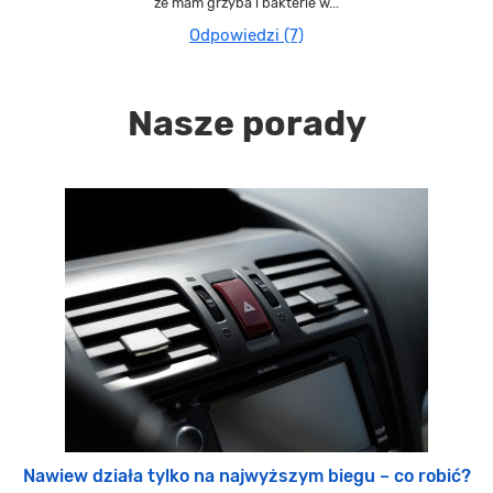
że mam grzyba i bakterie w...
Odpowiedzi (7)
Nasze porady
Nawiew działa tylko na najwyższym biegu – co robić?