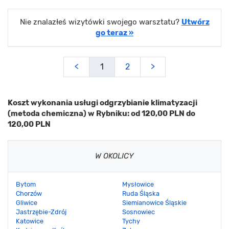
Nie znalazłeś wizytówki swojego warsztatu?
Utwórz
go teraz »
<
1
2
>
Koszt wykonania usługi odgrzybianie klimatyzacji
(metoda chemiczna) w Rybniku: od 120,00 PLN do
120,00 PLN
W OKOLICY
Bytom
Mysłowice
Chorzów
Ruda Śląska
Gliwice
Siemianowice Śląskie
Jastrzębie-Zdrój
Sosnowiec
Katowice
Tychy