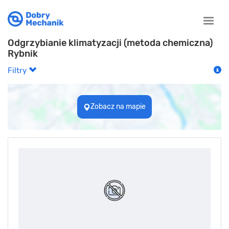
Toggle
naviga
Odgrzybianie klimatyzacji (metoda chemiczna)
Rybnik
Filtry
Zobacz na mapie