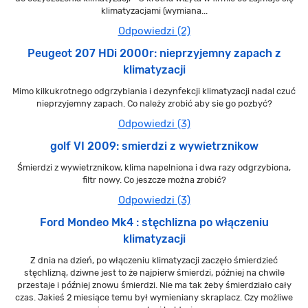
klimatyzacjami (wymiana...
Odpowiedzi (2)
Peugeot 207 HDi 2000r: nieprzyjemny zapach z
klimatyzacji
Mimo kilkukrotnego odgrzybiania i dezynfekcji klimatyzacji nadal czuć
nieprzyjemny zapach. Co należy zrobić aby sie go pozbyć?
Odpowiedzi (3)
golf VI 2009: smierdzi z wywietrznikow
Śmierdzi z wywietrznikow, klima napelniona i dwa razy odgrzybiona,
filtr nowy. Co jeszcze można zrobić?
Odpowiedzi (3)
Ford Mondeo Mk4 : stęchlizna po włączeniu
klimatyzacji
Z dnia na dzień, po włączeniu klimatyzacji zaczęło śmierdzieć
stęchlizną, dziwne jest to że najpierw śmierdzi, później na chwile
przestaje i później znowu śmierdzi. Nie ma tak żeby śmierdziało cały
czas. Jakieś 2 miesiące temu był wymieniany skraplacz. Czy możliwe