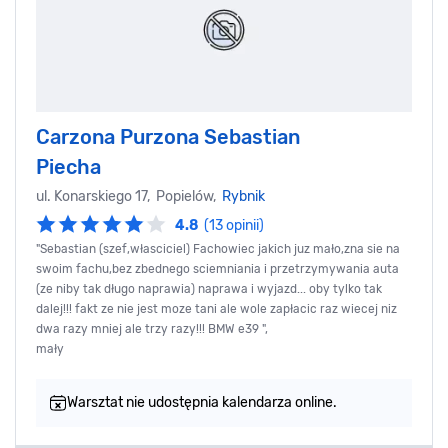
Carzona Purzona Sebastian
Piecha
ul. Konarskiego 17, Popielów,
Rybnik
4.8
(13 opinii)
"Sebastian (szef,własciciel) Fachowiec jakich juz mało,zna sie na
swoim fachu,bez zbednego sciemniania i przetrzymywania auta
(ze niby tak długo naprawia) naprawa i wyjazd... oby tylko tak
dalej!!! fakt ze nie jest moze tani ale wole zapłacic raz wiecej niz
dwa razy mniej ale trzy razy!!! BMW e39 ",
mały
Warsztat nie udostępnia kalendarza online.