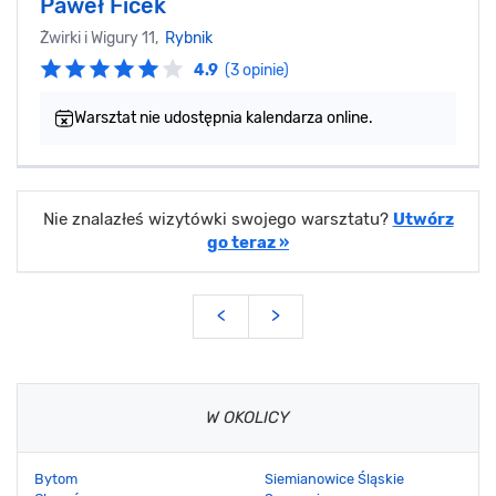
Paweł Ficek‎
Żwirki i Wigury 11,
Rybnik
4.9
(3 opinie)
Warsztat nie udostępnia kalendarza online.
Nie znalazłeś wizytówki swojego warsztatu?
Utwórz
go teraz »
<
>
W OKOLICY
Bytom
Siemianowice Śląskie