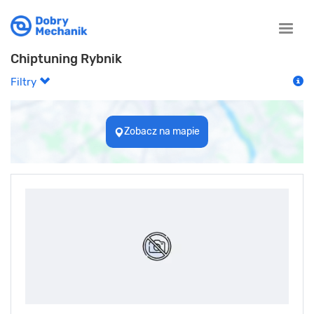
Toggle
naviga
Chiptuning Rybnik
Filtry
Zobacz na mapie