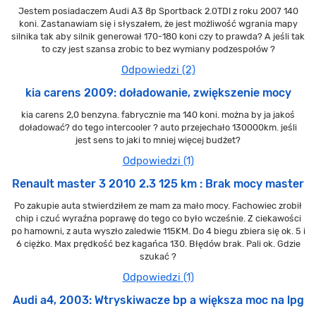
Jestem posiadaczem Audi A3 8p Sportback 2.0TDI z roku 2007 140
koni. Zastanawiam się i słyszałem, że jest możliwość wgrania mapy
silnika tak aby silnik generował 170-180 koni czy to prawda? A jeśli tak
to czy jest szansa zrobic to bez wymiany podzespołów ?
Odpowiedzi (2)
kia carens 2009: doładowanie, zwiększenie mocy
kia carens 2,0 benzyna. fabrycznie ma 140 koni. można by ja jakoś
doładować? do tego intercooler ? auto przejechało 130000km. jeśli
jest sens to jaki to mniej więcej budżet?
Odpowiedzi (1)
Renault master 3 2010 2.3 125 km : Brak mocy master
Po zakupie auta stwierdziłem ze mam za mało mocy. Fachowiec zrobił
chip i czuć wyraźna poprawę do tego co było wcześnie. Z ciekawości
po hamowni, z auta wyszło zaledwie 115KM. Do 4 biegu zbiera się ok. 5 i
6 ciężko. Max prędkość bez kagańca 130. Błędów brak. Pali ok. Gdzie
szukać ?
Odpowiedzi (1)
Audi a4, 2003: Wtryskiwacze bp a większa moc na lpg