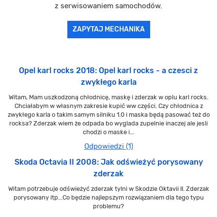
z serwisowaniem samochodów.
ZAPYTAJ MECHANIKA
Opel karl rocks 2018: Opel karl rocks - a czesci z
zwykłego karla
Witam, Mam uszkodzoną chłodnicę, maskę i zderzak w oplu karl rocks.
Chciałabym w własnym zakresie kupić ww części. Czy chłodnica z
zwykłego karla o takim samym silniku 1.0 i maska będą pasować też do
rocksa? Zderzak wiem że odpada bo wyglada zupelnie inaczej ale jesli
chodzi o maske i...
Odpowiedzi (1)
Skoda Octavia II 2008: Jak odświeżyć porysowany
zderzak
Witam potrzebuje odświeżyć zderzak tylni w Skodzie Oktavii II. Zderzak
porysowany itp...Co będzie najlepszym rozwiązaniem dla tego typu
problemu?