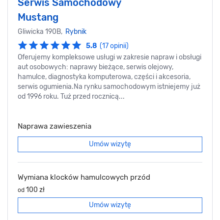
Serwis Samochodowy
Mustang
Gliwicka 190B,
Rybnik
5.8
(17 opinii)
Oferujemy kompleksowe usługi w zakresie napraw i obsługi
aut osobowych: naprawy bieżące, serwis olejowy,
hamulce, diagnostyka komputerowa, części i akcesoria,
serwis ogumienia.Na rynku samochodowym istniejemy już
od 1996 roku. Tuż przed rocznicą...
Naprawa zawieszenia
Umów wizytę
Wymiana klocków hamulcowych przód
100 zł
od
Umów wizytę