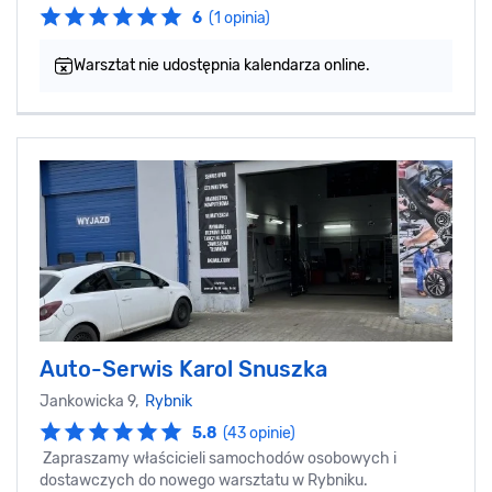
6
(1 opinia)
Warsztat nie udostępnia kalendarza online.
Auto-Serwis Karol Snuszka
Jankowicka 9,
Rybnik
5.8
(43 opinie)
Zapraszamy właścicieli samochodów osobowych i
dostawczych do nowego warsztatu w Rybniku.