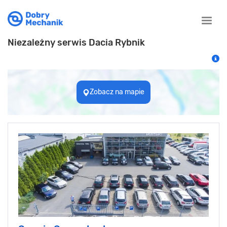
Toggle
naviga
Niezależny serwis Dacia Rybnik
Zobacz na mapie