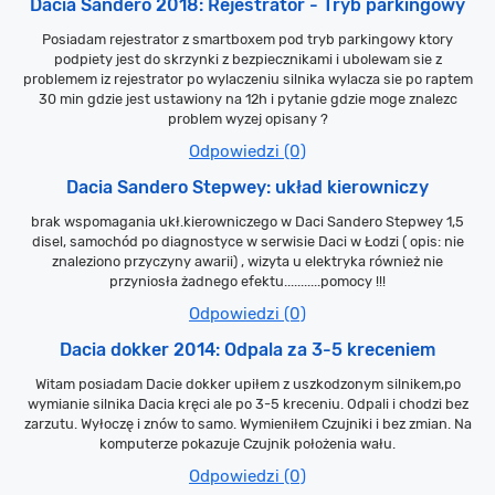
Dacia Sandero 2018: Rejestrator - Tryb parkingowy
Posiadam rejestrator z smartboxem pod tryb parkingowy ktory
podpiety jest do skrzynki z bezpiecznikami i ubolewam sie z
problemem iz rejestrator po wylaczeniu silnika wylacza sie po raptem
30 min gdzie jest ustawiony na 12h i pytanie gdzie moge znalezc
problem wyzej opisany ?
Odpowiedzi (0)
Dacia Sandero Stepwey: układ kierowniczy
brak wspomagania ukł.kierowniczego w Daci Sandero Stepwey 1,5
disel, samochód po diagnostyce w serwisie Daci w Łodzi ( opis: nie
znaleziono przyczyny awarii) , wizyta u elektryka również nie
przyniosła żadnego efektu...........pomocy !!!
Odpowiedzi (0)
Dacia dokker 2014: Odpala za 3-5 kreceniem
Witam posiadam Dacie dokker upiłem z uszkodzonym silnikem,po
wymianie silnika Dacia kręci ale po 3-5 kreceniu. Odpali i chodzi bez
zarzutu. Wyłoczę i znów to samo. Wymieniłem Czujniki i bez zmian. Na
komputerze pokazuje Czujnik położenia wału.
Odpowiedzi (0)