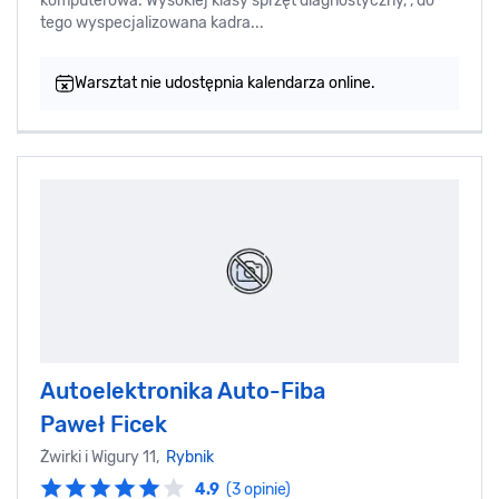
komputerowa. Wysokiej klasy sprzęt diagnostyczny, , do
tego wyspecjalizowana kadra...
Warsztat nie udostępnia kalendarza online.
Autoelektronika Auto-Fiba
Paweł Ficek‎
Żwirki i Wigury 11,
Rybnik
4.9
(3 opinie)