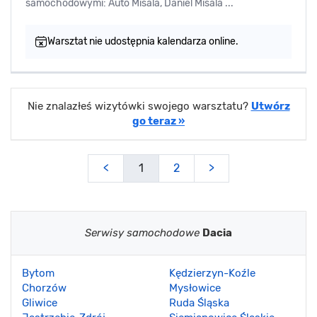
samochodowymi: Auto Misala, Daniel Misala ...
Warsztat nie udostępnia kalendarza online.
Nie znalazłeś wizytówki swojego warsztatu?
Utwórz
go teraz »
<
1
2
>
Serwisy samochodowe
Dacia
Bytom
Kędzierzyn-Koźle
Chorzów
Mysłowice
Gliwice
Ruda Śląska