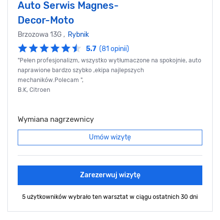
Auto Serwis Magnes-
Decor-Moto
Brzozowa 13G ,
Rybnik
5.7
(81 opinii)
"Pełen profesjonalizm, wszystko wytłumaczone na spokojnie, auto
naprawione bardzo szybko ,ekipa najlepszych
mechaników.Polecam ",
B.K, Citroen
Wymiana nagrzewnicy
Umów wizytę
Zarezerwuj wizytę
5 użytkowników wybrało ten warsztat
w ciągu ostatnich 30 dni