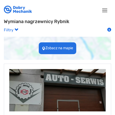
Toggle
naviga
Wymiana nagrzewnicy Rybnik
Filtry
Zobacz na mapie