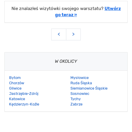
Nie znalazłeś wizytówki swojego warsztatu?
Utwórz
go teraz »
<
>
W OKOLICY
Bytom
Mysłowice
Chorzów
Ruda Śląska
Gliwice
Siemianowice Śląskie
Jastrzębie-Zdrój
Sosnowiec
Katowice
Tychy
Kędzierzyn-Koźle
Zabrze