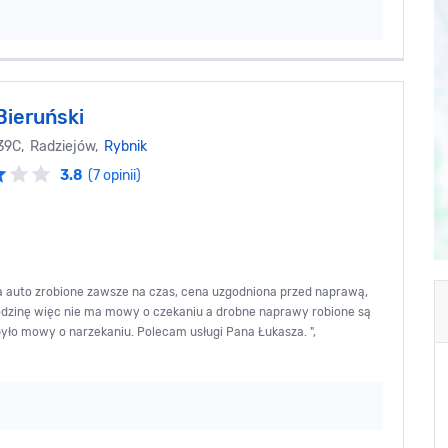
Bieruński
 39C, Radziejów,
Rybnik
3.8
(7 opinii)
za auto zrobione zawsze na czas, cena uzgodniona przed naprawą,
odzinę więc nie ma mowy o czekaniu a drobne naprawy robione są
e było mowy o narzekaniu. Polecam usługi Pana Łukasza. ",