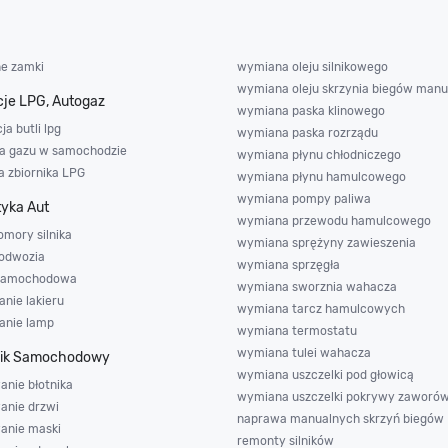
ne zamki
wymiana oleju silnikowego
wymiana oleju skrzynia biegów manu
cje LPG, Autogaz
wymiana paska klinowego
ja butli lpg
wymiana paska rozrządu
ja gazu w samochodzie
wymiana płynu chłodniczego
 zbiornika LPG
wymiana płynu hamulcowego
wymiana pompy paliwa
yka Aut
wymiana przewodu hamulcowego
omory silnika
wymiana sprężyny zawieszenia
odwozia
wymiana sprzęgła
 samochodowa
wymiana sworznia wahacza
nie lakieru
wymiana tarcz hamulcowych
anie lamp
wymiana termostatu
wymiana tulei wahacza
nik Samochodowy
wymiana uszczelki pod głowicą
anie błotnika
wymiana uszczelki pokrywy zaworó
anie drzwi
naprawa manualnych skrzyń biegów
wanie maski
remonty silników