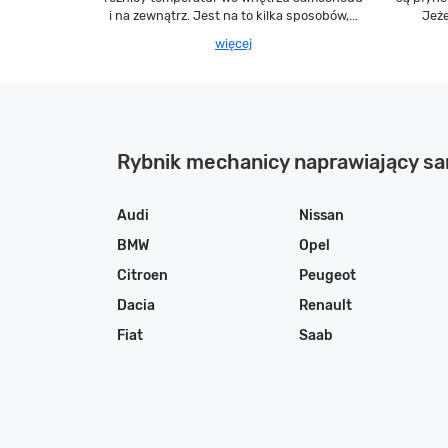
i na zewnątrz. Jest na to kilka sposobów,...
Jeże
więcej
Rybnik mechanicy naprawiający 
Audi
Nissan
BMW
Opel
Citroen
Peugeot
Dacia
Renault
Fiat
Saab