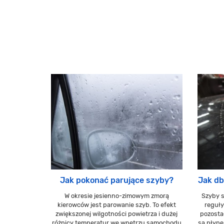
Jak pokonać parujące szyby?
Jak db
W okresie jesienno-zimowym zmorą
Szyby 
kierowców jest parowanie szyb. To efekt
reguły
zwiększonej wilgotności powietrza i dużej
pozosta
różnicy temperatur we wnętrzu samochodu
są płyne