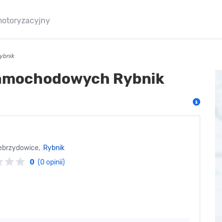
motoryzacyjny
ybnik
samochodowych Rybnik
Zebrzydowice,
Rybnik
0
(0 opinii)