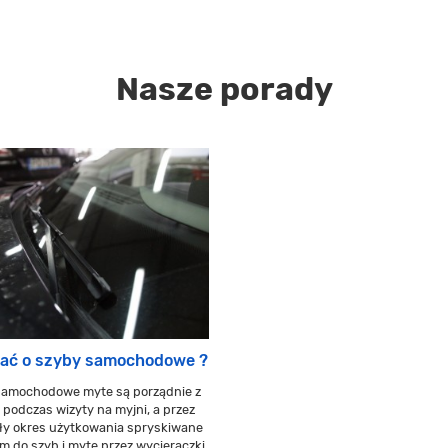
Nasze porady
ać o szyby samochodowe ?
samochodowe myte są porządnie z
 podczas wizyty na myjni, a przez
ły okres użytkowania spryskiwane
m do szyb i myte przez wycieraczki.