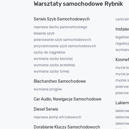
Warsztaty samochodowe Rybnik
Serwis Szyb Samochodowych
central
naprawa dachu panoramicznego
Instala
klejenie szyb
legalizac
polerowanie szyb samochodowych
regulac
przyciemnianie szyb samochodowych
wymiana
szyby do ciągników
wymiana szyby bocznej
Kosmet
wymiana szyby przedniej
mycie k
wymiana szyby tylnej
mycie p
myjnia
Blacharstwo Samochodowe
polerowa
wymiana progów
polerow
Car Audio, Nawigacje Samochodowe
Lakier
Diesel Serwis
lakierow
naprawa pomp wtryskowych
lakierow
lakiero
Dorabianie Kluczy Samochodowych