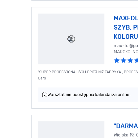
MAXFOL
SZYB, P
KOLORU
max-fol@go
MAROKO-NO
"SUPER PROFESJONALIŚCI LEPIEJ NIŻ FABRYKA , PROFES
Cars
Warsztat nie udostępnia kalendarza online.
"DARMAX
Wiejska 19,