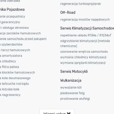
wanie zderzaka
regeneracja turbosprężarek
ika Pojazdowa
Off-Road
enie przepustnicy
regeneracja mostów napędowych
d gwarancyjny
d i obsługa okresowa
Serwis Klimatyzacji Samochodo
acja zacisków hamulcowych
napełnianie układu R134a / R1234yf
enie samochodu przed zakupem
odgrzybianie klimatyzacji (metoda
a szyberdachów
chemiczna)
e tarcz hamulcowych
ozonowanie wnętrza samochodu
 amortyzatora
wymiana chłodnicy klimatyzacji
 chłodnicy
wymiana sprężarki klimatyzacji
filtra paliwa
Serwis Motocykli
a klocków hamulcowych
a koła dwumasowego
Wulkanizacja
 łańcucha rozrządu
wyważanie kół
 łożyska koła
piaskowanie felg
 nagrzewnicy
prostowanie alufelgi
Więcej usług