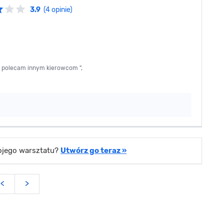
3.9
(4 opinie)
 . polecam innym kierowcom ",
wojego warsztatu?
Utwórz go teraz »
<
>