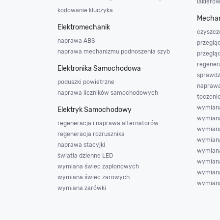
lakiero
kodowanie kluczyka
Mechan
Elektromechanik
czyszcz
naprawa ABS
przeglą
naprawa mechanizmu podnoszenia szyb
przeglą
regener
Elektronika Samochodowa
sprawdz
poduszki powietrzne
napraw
naprawa liczników samochodowych
toczeni
wymiana
Elektryk Samochodowy
wymiana
regeneracja i naprawa alternatorów
wymiana 
regeneracja rozrusznika
wymian
naprawa stacyjki
wymian
światła dzienne LED
wymiana
wymiana świec zapłonowych
wymiana
wymiana świec żarowych
wymiana
wymiana żarówki