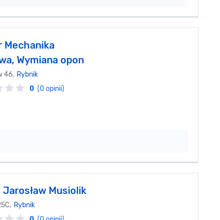
 Mechanika
wa, Wymiana opon
w 46,
Rybnik
0
(0 opinii)
Jarosław Musiolik
25C,
Rybnik
0
(0 opinii)