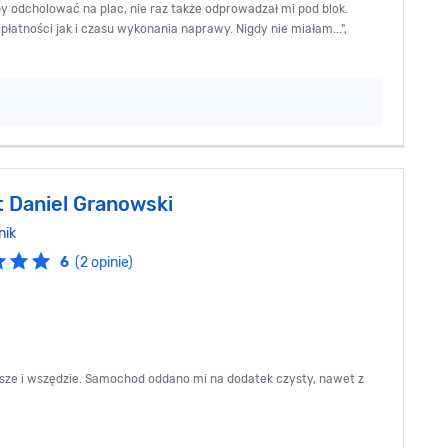
y odcholować na plac, nie raz także odprowadzał mi pod blok.
atności jak i czasu wykonania naprawy. Nigdy nie miałam...",
t Daniel Granowski
nik
6
(2 opinie)
wsze i wszędzie. Samochod oddano mi na dodatek czysty, nawet z