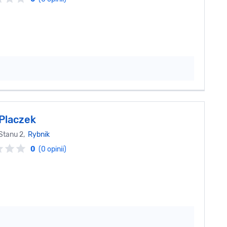
Placzek
Stanu 2,
Rybnik
0
(0 opinii)