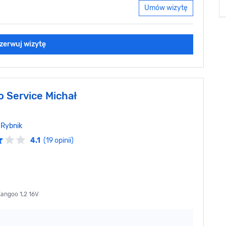
Umów wizytę
zerwuj wizytę
o Service Michał
,
Rybnik
4.1
(19 opinii)
Kangoo 1,2 16V