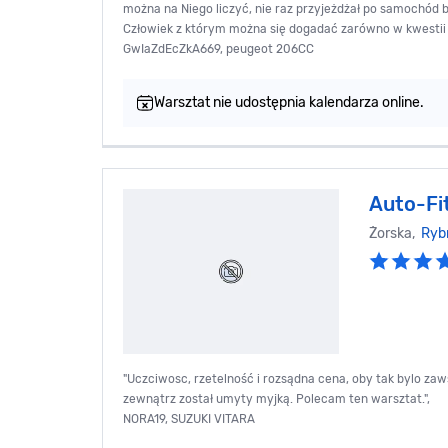
można na Niego liczyć, nie raz przyjeżdżał po samochód b
Człowiek z którym można się dogadać zarówno w kwestii pł
GwIaZdEcZkA669, peugeot 206CC
Warsztat nie udostępnia kalendarza online.
Auto-Fi
Żorska,
Ryb
"Uczciwosc, rzetelność i rozsądna cena, oby tak bylo za
zewnątrz został umyty myjką. Polecam ten warsztat.",
NORA19, SUZUKI VITARA