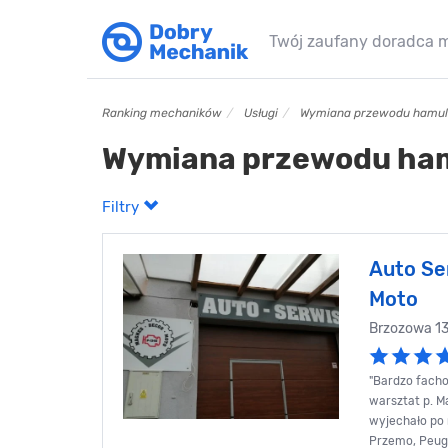
Twój zaufany doradca 
Ranking mechaników
Usługi
Wymiana przewodu hamu
Wymiana przewodu ha
Filtry
Auto Se
Moto
Brzozowa 1
"Bardzo facho
warsztat p. M
wyjechało po 
Przemo, Peuge