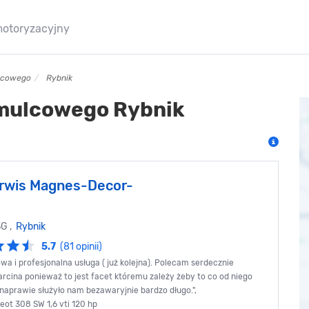
motoryzacyjny
lcowego
Rybnik
mulcowego Rybnik
rwis Magnes-Decor-
3G ,
Rybnik
5.7
(81 opinii)
wa i profesjonalna usługa ( już kolejna). Polecam serdecznie
arcina ponieważ to jest facet któremu zależy żeby to co od niego
naprawie służyło nam bezawaryjnie bardzo długo.",
ot 308 SW 1,6 vti 120 hp