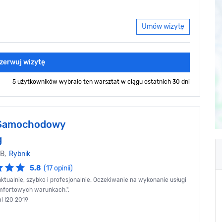
Umów wizytę
zerwuj wizytę
5 użytkowników wybrało ten warsztat
w ciągu ostatnich 30 dni
 Samochodowy
g
0B,
Rybnik
5.8
(17 opinii)
ktualnie, szybko i profesjonalnie. Oczekiwanie na wykonanie usługi
mfortowych warunkach.",
i I20 2019