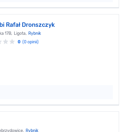
i Rafał Dronszczyk
a 17B, Ligota,
Rybnik
0
(0 opinii)
Zebrzydowice,
Rybnik