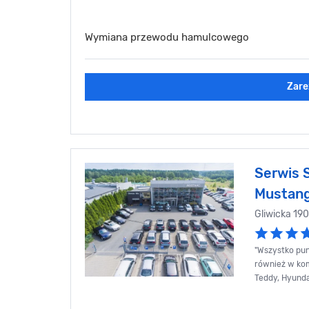
Wymiana przewodu hamulcowego
Zare
Serwis
Mustan
Gliwicka 19
"Wszystko pun
również w ko
Teddy, Hyunda