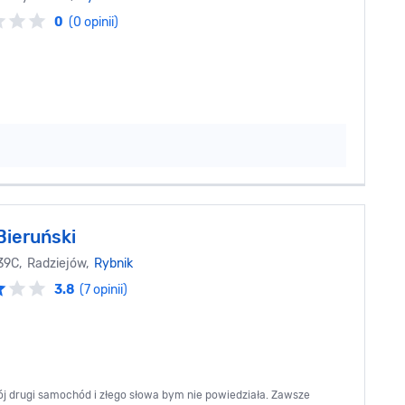
0
(0 opinii)
Bieruński
 39C, Radziejów,
Rybnik
3.8
(7 opinii)
ój drugi samochód i złego słowa bym nie powiedziała. Zawsze