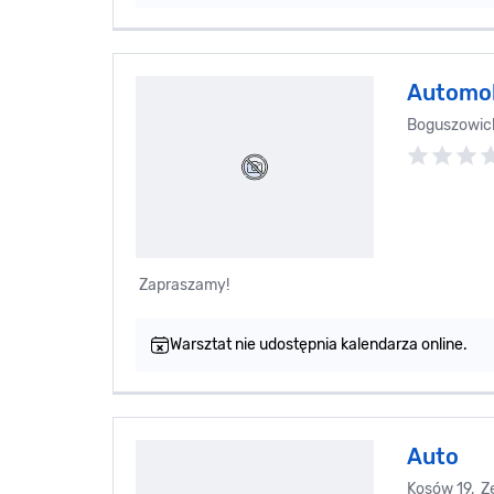
Automob
Boguszowick
Zapraszamy!
Warsztat nie udostępnia kalendarza online.
Auto
Kosów 19, 