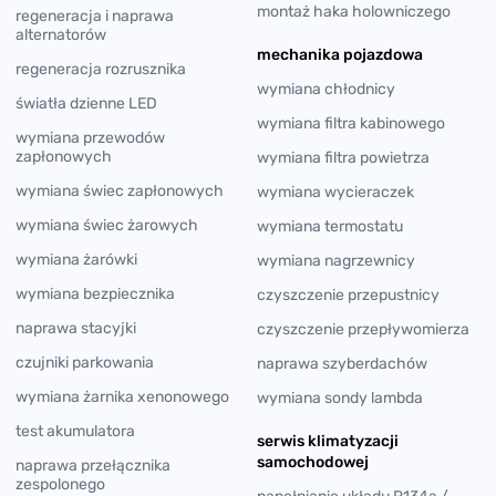
montaż haka holowniczego
regeneracja i naprawa
alternatorów
mechanika pojazdowa
regeneracja rozrusznika
wymiana chłodnicy
światła dzienne LED
wymiana filtra kabinowego
wymiana przewodów
zapłonowych
wymiana filtra powietrza
wymiana świec zapłonowych
wymiana wycieraczek
wymiana świec żarowych
wymiana termostatu
wymiana żarówki
wymiana nagrzewnicy
wymiana bezpiecznika
czyszczenie przepustnicy
naprawa stacyjki
czyszczenie przepływomierza
czujniki parkowania
naprawa szyberdachów
wymiana żarnika xenonowego
wymiana sondy lambda
test akumulatora
serwis klimatyzacji
samochodowej
naprawa przełącznika
zespolonego