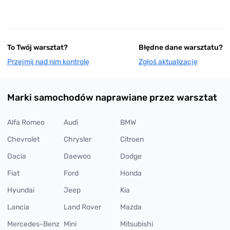
To Twój warsztat?
Błędne dane warsztatu?
Przejmij nad nim kontrolę
Zgłoś aktualizację
Marki samochodów naprawiane przez warsztat
Alfa Romeo
Audi
BMW
Chevrolet
Chrysler
Citroen
Dacia
Daewoo
Dodge
Fiat
Ford
Honda
Hyundai
Jeep
Kia
Lancia
Land Rover
Mazda
Mercedes-Benz
Mini
Mitsubishi