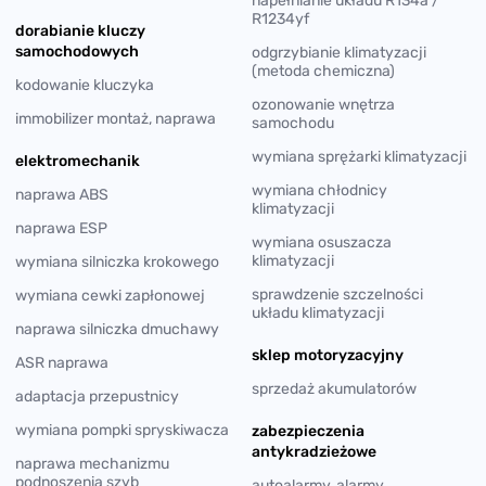
napełnianie układu R134a /
R1234yf
dorabianie kluczy
samochodowych
odgrzybianie klimatyzacji
(metoda chemiczna)
kodowanie kluczyka
ozonowanie wnętrza
immobilizer montaż, naprawa
samochodu
wymiana sprężarki klimatyzacji
elektromechanik
wymiana chłodnicy
naprawa ABS
klimatyzacji
naprawa ESP
wymiana osuszacza
klimatyzacji
wymiana silniczka krokowego
sprawdzenie szczelności
wymiana cewki zapłonowej
układu klimatyzacji
naprawa silniczka dmuchawy
sklep motoryzacyjny
ASR naprawa
sprzedaż akumulatorów
adaptacja przepustnicy
wymiana pompki spryskiwacza
zabezpieczenia
antykradzieżowe
naprawa mechanizmu
podnoszenia szyb
autoalarmy, alarmy