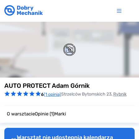
Item
AUTO PROTECT Adam Górnik
1
of
Strzelców Bytomskich 23,
Rybnik
6
(1 opinia)
0
O warsztacie
Opinie
(1)
Marki
Warsztat nie udostępnia kalendarza