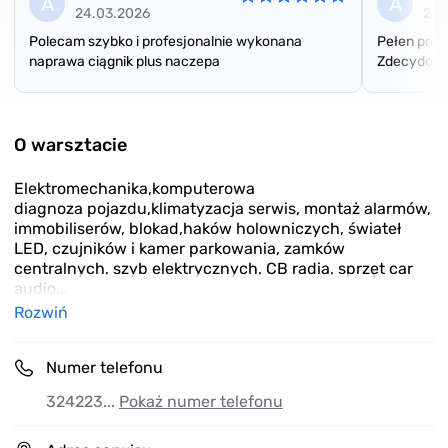
A
A
24.03.2026
24.
Polecam szybko i profesjonalnie wykonana
Pełen prof
naprawa ciągnik plus naczepa
Zdecydowa
Item
1
of
O warsztacie
3
Elektromechanika,komputerowa
diagnoza pojazdu,klimatyzacja serwis, montaż alarmów,
immobiliserów, blokad,haków holowniczych, świateł
LED, czujników i kamer parkowania, zamków
centralnych, szyb elektrycznych, CB radia, sprzęt car
audio...
Rozwiń
Numer telefonu
324223...
Pokaż numer telefonu