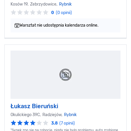
Kosów 19, Zebrzydowice,
Rybnik
0
(0 opinii)
Warsztat nie udostępnia kalendarza online.
Łukasz Bieruński
Okulickiego 39C, Radziejów,
Rybnik
3.8
(7 opinii)
"Synek zno sie na robocie, nigdy nie było problemu, auto zrobione