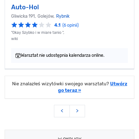
Auto-Hol
Gliwicka 191, Golejów,
Rybnik
4.1
(6 opinii)
"Okay Szybko i w miare tanio ",
wiki
Warsztat nie udostępnia kalendarza online.
Nie znalazłeś wizytówki swojego warsztatu?
Utwórz
go teraz »
<
>