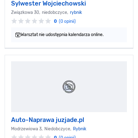
Sylwester Wojciechowski
Związkowa 30, niedobczyce,
rybnik
0
(0 opinii)
Warsztat nie udostępnia kalendarza online.
Auto-Naprawa juzjade.pl
Modrzewiowa 3, Niedobczyce,
Rybnik
0
(0 opinii)