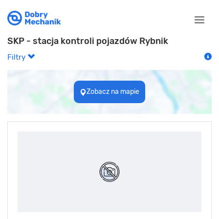
Toggle
naviga
SKP - stacja kontroli pojazdów Rybnik
Filtry
Zobacz na mapie