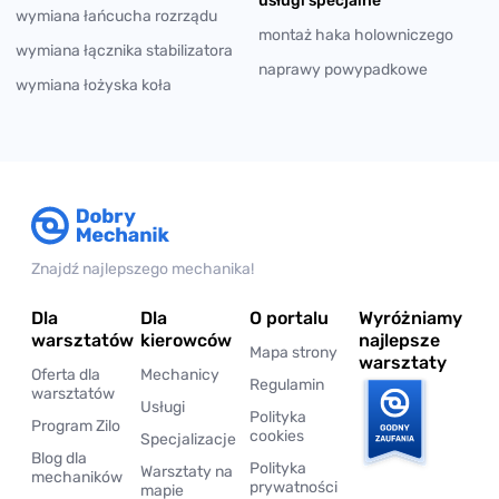
usługi specjalne
wymiana łańcucha rozrządu
montaż haka holowniczego
wymiana łącznika stabilizatora
naprawy powypadkowe
wymiana łożyska koła
Znajdź najlepszego mechanika!
Dla
Dla
O portalu
Wyróżniamy
warsztatów
kierowców
najlepsze
Mapa strony
warsztaty
Oferta dla
Mechanicy
Regulamin
warsztatów
Usługi
Polityka
Program Zilo
cookies
Specjalizacje
Blog dla
Polityka
Warsztaty na
mechaników
prywatności
mapie