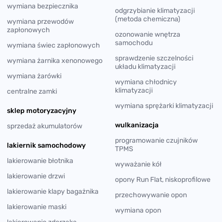
wymiana bezpiecznika
odgrzybianie klimatyzacji
(metoda chemiczna)
wymiana przewodów
zapłonowych
ozonowanie wnętrza
samochodu
wymiana świec zapłonowych
sprawdzenie szczelności
wymiana żarnika xenonowego
układu klimatyzacji
wymiana żarówki
wymiana chłodnicy
klimatyzacji
centralne zamki
wymiana sprężarki klimatyzacji
sklep motoryzacyjny
wulkanizacja
sprzedaż akumulatorów
programowanie czujników
lakiernik samochodowy
TPMS
lakierowanie błotnika
wyważanie kół
lakierowanie drzwi
opony Run Flat, niskoprofilowe
lakierowanie klapy bagażnika
przechowywanie opon
lakierowanie maski
wymiana opon