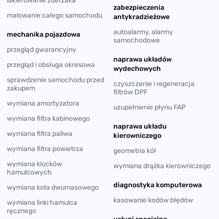
lakierowanie zderzaka
zabezpieczenia
malowanie całego samochodu
antykradzieżowe
autoalarmy, alarmy
mechanika pojazdowa
samochodowe
przegląd gwarancyjny
naprawa układów
przegląd i obsługa okresowa
wydechowych
sprawdzenie samochodu przed
czyszczenie i regeneracja
zakupem
filtrów DPF
wymiana amortyzatora
uzupełnienie płynu FAP
wymiana filtra kabinowego
naprawa układu
wymiana filtra paliwa
kierowniczego
wymiana filtra powietrza
geometria kół
wymiana klocków
wymiana drążka kierowniczego
hamulcowych
diagnostyka komputerowa
wymiana koła dwumasowego
kasowanie kodów błędów
wymiana linki hamulca
ręcznego