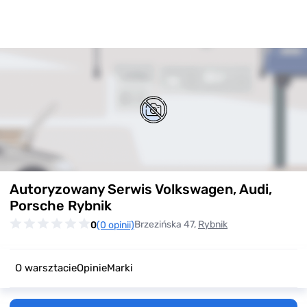
Item
Autoryzowany Serwis Volkswagen, Audi,
1
of
Porsche Rybnik
0
Brzezińska 47,
Rybnik
0
(0 opinii)
O warsztacie
Opinie
Marki