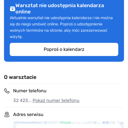
Warsztat nie udostępnia kalendarza
online
Aktualnie warsztat nie udostępnia kalendarza i nie można
się do niego umówić online. Poproś o udostępnienie
wolnych terminów na stronie, aby móc zarezerwować
wizytę.
Poproś o kalendarz
O warsztacie
Numer telefonu
32 423...
Pokaż numer telefonu
Adres serwisu