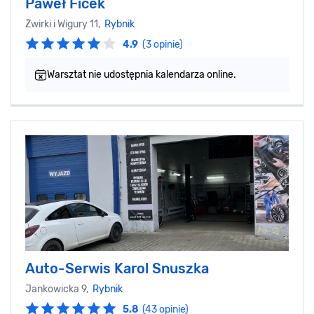
Paweł Ficek‎
Żwirki i Wigury 11,
Rybnik
4.9
(3 opinie)
Warsztat nie udostępnia kalendarza online.
Auto-Serwis Karol Snuszka
Jankowicka 9,
Rybnik
5.8
(43 opinie)