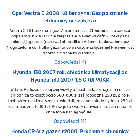
Opel Vectra C 2008 1.8 benzyna: Gaz po zmianie
chłodnicy nie załącza
Vectra C 1.8 benzyna + gaz. Zmieniłem dzis Chłodnice i po całości
odpalam silnik a LPG nie załącza się. Nawet wskaźnik ilości gazu
pokazuj jego brak (rezerwa) choć kilka dni temu tankowałem gaz.
Mruga zielona kontrolka gazu (ta co wskazuje załączenie) Nie wiem czy
dobrze ale dopiero w trakcie...
Odpowiedzi (1)
Hyundai i30 2007 rok: chłodnica klimatyzacji do
Hyundai i30 2007 1.6 CRDI 90KM
Witam, Podczas dzisiejszej wizyty u mechanika oznajmił mi on, że
chłodnica to koszt około 500-800 zł zaś robocizna 250 zł. Z kolei
fachowiec od klimatyzacji stwierdził, że cena chłodnicy to ok 250 zł
zaś robocizna to 100 zł. Słysząc te kwoty obawiam się, że mechanik
chce mnie naciągnąć. Ile...
Odpowiedzi (4)
Honda CR-V z gazen r2000: Problem z chłodnicy