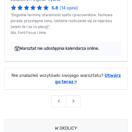
5.8
(14 opinii)
"Dogodne terminy, staranność szefa i pracowników, fachowa
porada, przystępne ceny, rzetelne rozliczanie się za naprawy
(wiem ile i za co płacę)",
Ala, Ford Focus i inne
Warsztat nie udostępnia kalendarza online.
Nie znalazłeś wizytówki swojego warsztatu?
Utwórz
go teraz »
<
>
W OKOLICY