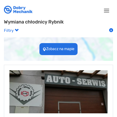
Toggle
naviga
Wymiana chłodnicy Rybnik
Filtry
Zobacz na mapie