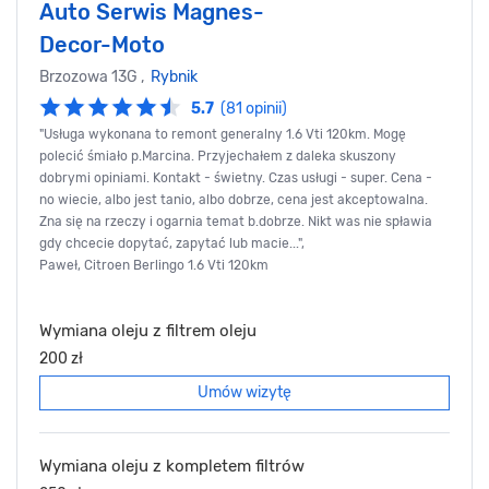
Auto Serwis Magnes-
Decor-Moto
Brzozowa 13G ,
Rybnik
5.7
(81 opinii)
"Usługa wykonana to remont generalny 1.6 Vti 120km. Mogę
polecić śmiało p.Marcina. Przyjechałem z daleka skuszony
dobrymi opiniami. Kontakt - świetny. Czas usługi - super. Cena -
no wiecie, albo jest tanio, albo dobrze, cena jest akceptowalna.
Zna się na rzeczy i ogarnia temat b.dobrze. Nikt was nie spławia
gdy chcecie dopytać, zapytać lub macie...",
Paweł, Citroen Berlingo 1.6 Vti 120km
Wymiana oleju z filtrem oleju
200 zł
Umów wizytę
Wymiana oleju z kompletem filtrów