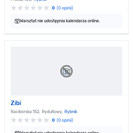
0
(0 opinii)
Warsztat nie udostępnia kalendarza online.
Zibi
Raciborska 152, Rydultowy,
Rybnik
0
(0 opinii)