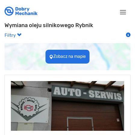
Toggle
naviga
Wymiana oleju silnikowego Rybnik
Filtry
Zobacz na mapie