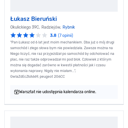
Łukasz Bieruński
Okulickiego 39C, Radziejów,
Rybnik
3.8
(7 opinii)
"Pan Łukasz od 6 lat jest moim mechanikiem. Dba już o mój drugi
samochód i złego słowa bym nie powiedziała. Zawsze można na
Niego liczyć, nie raz przyjeżdżał po samochód by odcholować na
plac, nie raz także odprowadzał mi pod blok. Człowiek z którym
można się dogadać zarówno w kwestii płatności jak i czasu
wykonania naprawy. Nigdy nie miałam...",
GwIaZdEcZkA669, peugeot 206CC
Warsztat nie udostępnia kalendarza online.