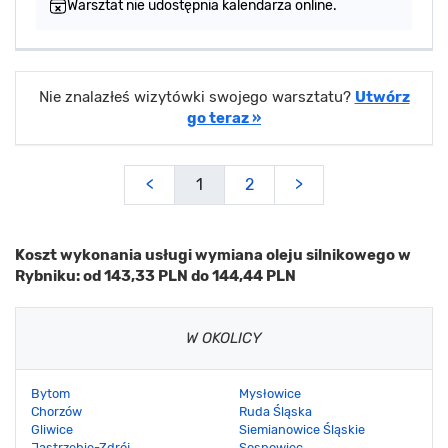
Warsztat nie udostępnia kalendarza online.
Nie znalazłeś wizytówki swojego warsztatu?
Utwórz
go teraz »
<
1
2
>
Koszt wykonania usługi wymiana oleju silnikowego w
Rybniku: od 143,33 PLN do 144,44 PLN
W OKOLICY
Bytom
Mysłowice
Chorzów
Ruda Śląska
Gliwice
Siemianowice Śląskie
Jastrzębie-Zdrój
Sosnowiec