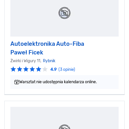
Autoelektronika Auto-Fiba
Paweł Ficek‎
Żwirki i Wigury 11,
Rybnik
4.9
(3 opinie)
Warsztat nie udostępnia kalendarza online.