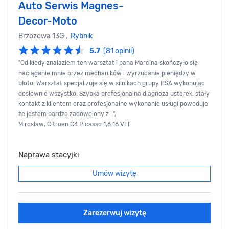
Auto Serwis Magnes-
Decor-Moto
Brzozowa 13G ,
Rybnik
5.7
(81 opinii)
"Od kiedy znalazłem ten warsztat i pana Marcina skończyło się
naciąganie mnie przez mechaników i wyrzucanie pieniędzy w
błoto. Warsztat specjalizuje się w silnikach grupy PSA wykonując
dosłownie wszystko. Szybka profesjonalna diagnoza usterek, stały
kontakt z klientem oraz profesjonalne wykonanie usługi powoduje
że jestem bardzo zadowolony z...",
Mirosław, Citroen C4 Picasso 1,6 16 VTI
Naprawa stacyjki
Umów wizytę
Zarezerwuj wizytę