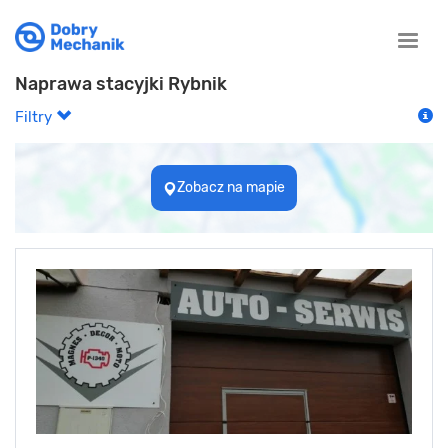
Toggle
naviga
Naprawa stacyjki Rybnik
Filtry
Zobacz na mapie