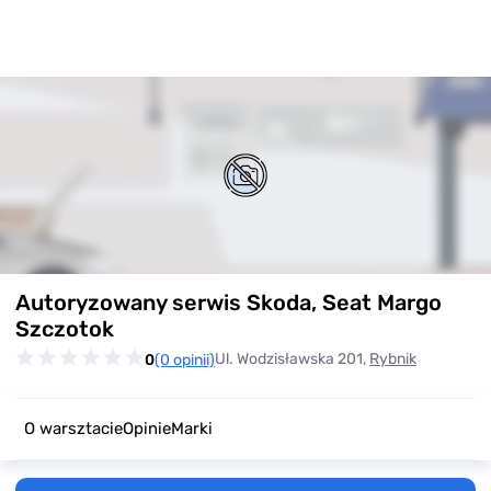
Item
Autoryzowany serwis Skoda, Seat Margo
1
of
Szczotok
0
Ul. Wodzisławska 201,
Rybnik
0
(0 opinii)
O warsztacie
Opinie
Marki