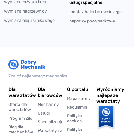
wymiana łożyska koła
usługi specjalne
wymiana nagrzewnicy
montaż haka holowniczego
wymiana oleju silnikowego
naprawy powypadkowe
Znajdź najlepszego mechanika!
Dla
Dla
O portalu
Wyróżniamy
warsztatów
kierowców
najlepsze
Mapa strony
warsztaty
Oferta dla
Mechanicy
Regulamin
warsztatów
Usługi
Polityka
Program Zilo
cookies
Specjalizacje
Blog dla
Polityka
Warsztaty na
mechaników