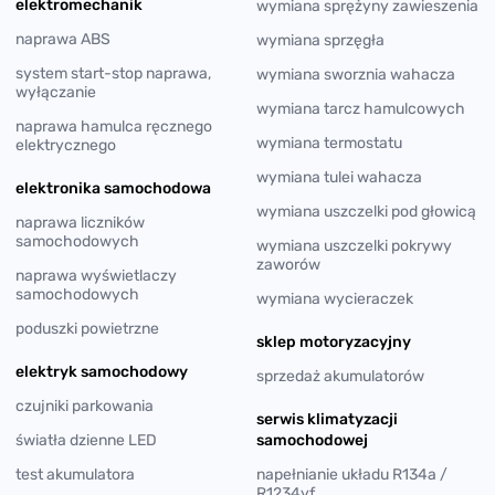
elektromechanik
wymiana sprężyny zawieszenia
naprawa ABS
wymiana sprzęgła
system start-stop naprawa,
wymiana sworznia wahacza
wyłączanie
wymiana tarcz hamulcowych
naprawa hamulca ręcznego
wymiana termostatu
elektrycznego
wymiana tulei wahacza
elektronika samochodowa
wymiana uszczelki pod głowicą
naprawa liczników
samochodowych
wymiana uszczelki pokrywy
zaworów
naprawa wyświetlaczy
samochodowych
wymiana wycieraczek
poduszki powietrzne
sklep motoryzacyjny
elektryk samochodowy
sprzedaż akumulatorów
czujniki parkowania
serwis klimatyzacji
światła dzienne LED
samochodowej
test akumulatora
napełnianie układu R134a /
R1234yf