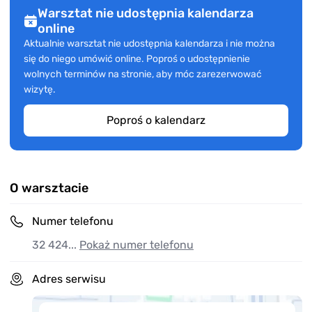
Warsztat nie udostępnia kalendarza
online
Aktualnie warsztat nie udostępnia kalendarza i nie można
się do niego umówić online. Poproś o udostępnienie
wolnych terminów na stronie, aby móc zarezerwować
wizytę.
Poproś o kalendarz
O warsztacie
Numer telefonu
32 424...
Pokaż numer telefonu
Adres serwisu