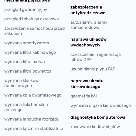
mechanika pojazdowa
zabezpieczenia
przegląd gwarancyjny
antykradzieżowe
przegląd i obsługa okresowa
autoalarmy, alarmy
samochodowe
sprawdzenie samochodu przed
zakupem
naprawa układów
wymiana amortyzatora
wydechowych
wymiana filtra kabinowego
czyszczenie i regeneracja
filtrów DPF
wymiana filtra paliwa
uzupełnienie płynu FAP
wymiana filtra powietrza
wymiana klocków
naprawa układu
hamulcowych
kierowniczego
wymiana koła dwumasowego
geometria kół
wymiana linki hamulca
wymiana drążka kierowniczego
ręcznego
diagnostyka komputerowa
wymiana łańcucha rozrządu
kasowanie kodów błędów
wymiana łącznika stabilizatora