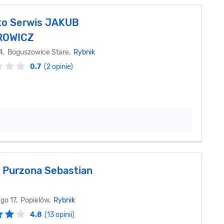
o Serwis JAKUB
ROWICZ
4, Boguszowice Stare,
Rybnik
0.7
(2 opinie)
 Purzona Sebastian
ego 17, Popielów,
Rybnik
4.8
(13 opinii)