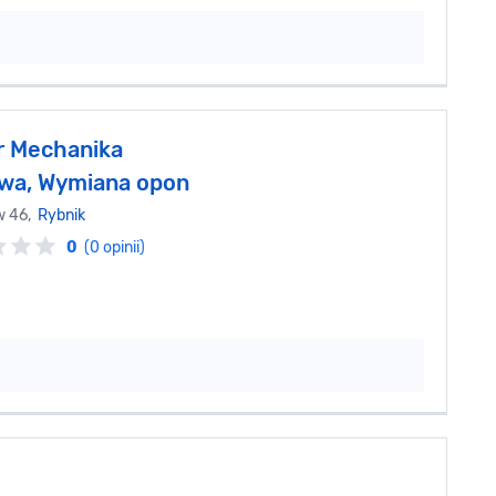
 Mechanika
wa, Wymiana opon
w 46,
Rybnik
0
(0 opinii)