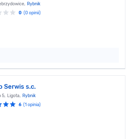
Zebrzydowice,
Rybnik
0
(0 opinii)
 Serwis s.c.
 5, Ligota,
Rybnik
6
(1 opinia)