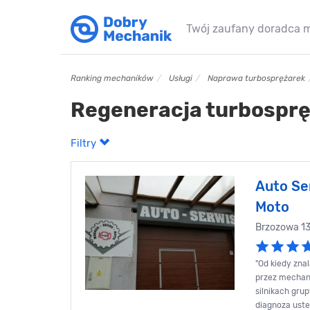
Twój zaufany doradca 
Ranking mechaników
Usługi
Naprawa turbosprężarek
Regeneracja turbosprę
Filtry
Auto Se
Moto
Brzozowa 1
"Od kiedy zna
przez mechani
silnikach gru
diagnoza uste