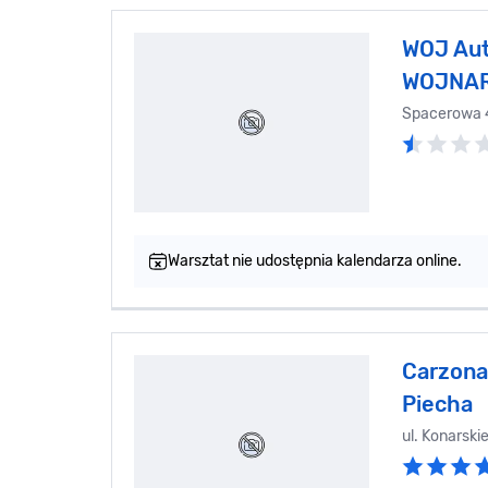
WOJ Aut
WOJNA
Spacerowa 
Warsztat nie udostępnia kalendarza online.
Carzona
Piecha
ul. Konarski