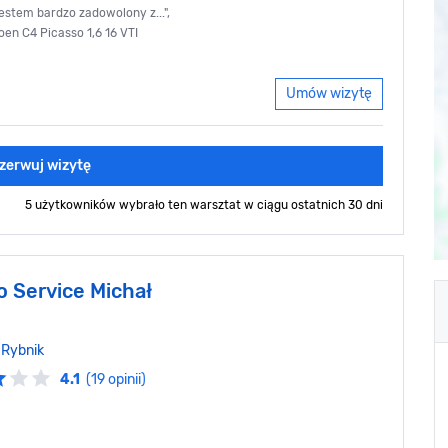
estem bardzo zadowolony z...",
oen C4 Picasso 1,6 16 VTI
Umów wizytę
zerwuj wizytę
5 użytkowników wybrało ten warsztat
w ciągu ostatnich 30 dni
o Service Michał
,
Rybnik
4.1
(19 opinii)