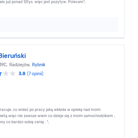
ło już ponad 12tys. więc jest pozytyw. Polecam",
Bieruński
 39C, Radziejów,
Rybnik
3.8
(7 opinii)
racuje, co widać po pracy jaką wkłada w opiekę nad moim
etą więc nie zawsze wiem co dzieje się z moim samochodzikiem ,
y co bardzo sobię cenię . ",