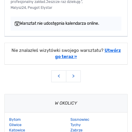
profesjonalny zakład.Jeszcze raz dziekuję.",
Malysz24, Peugot Elystar
Warsztat nie udostępnia kalendarza online.
Nie znalazłeś wizytówki swojego warsztatu?
Utwórz
go teraz »
<
>
W OKOLICY
Bytom
Sosnowiec
Gliwice
Tychy
Katowice
Zabrze