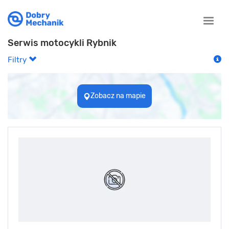
Toggle
naviga
Serwis motocykli Rybnik
Filtry
Zobacz na mapie