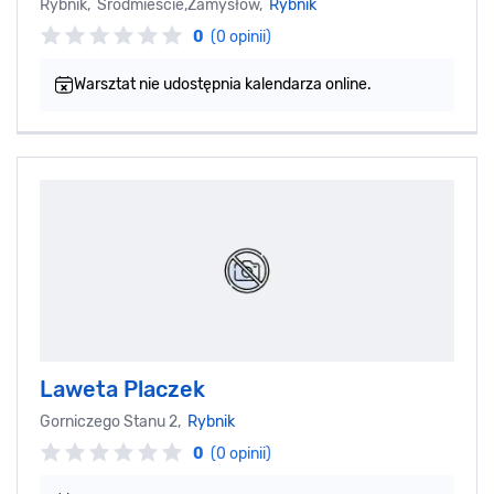
Rybnik, Śródmieście,Zamysłów,
Rybnik
0
(0 opinii)
Warsztat nie udostępnia kalendarza online.
Laweta Placzek
Gorniczego Stanu 2,
Rybnik
0
(0 opinii)