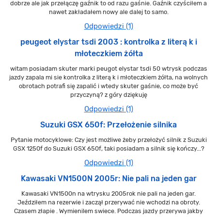
dobrze ale jak przełączę gaźnik to od razu gaśnie. Gaźnik czyściłem a
nawet zakładałem nowy ale dalej to samo.
Odpowiedzi (1)
peugeot elystar tsdi 2003 : kontrolka z literą k i
młoteczkiem żółta
witam posiadam skuter marki peugot elystar tsdi 50 wtrysk podczas
jazdy zapala mi sie kontrolka z literą k i młoteczkiem żółta, na wolnych
obrotach potrafi się zapalić i wtedy skuter gaśnie, co może być
przyczyną? z góry dziękuję
Odpowiedzi (1)
Suzuki GSX 650f: Przełożenie silnika
Pytanie motocyklowe: Czy jest możliwe żeby przełożyć silnik z Suzuki
GSX 1250f do Suzuki GSX 650f, taki posiadam a silnik się kończy...?
Odpowiedzi (1)
Kawasaki VN1500N 2005r: Nie pali na jeden gar
Kawasaki VN1500n na wtrysku 2005rok nie pali na jeden gar.
Jeździłem na rezerwie i zaczął przerywać nie wchodzi na obroty.
Czasem złapie . Wymienilem swiece. Podczas jazdy przerywa jakby