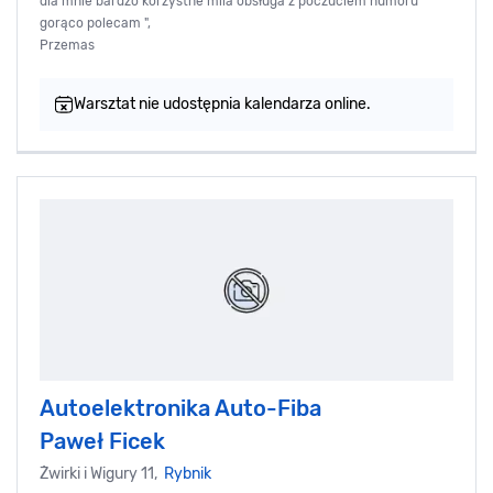
dla mnie bardzo korzystne mila obsługa z poczuciem humoru
gorąco polecam ",
Przemas
Warsztat nie udostępnia kalendarza online.
Autoelektronika Auto-Fiba
Paweł Ficek‎
Żwirki i Wigury 11,
Rybnik