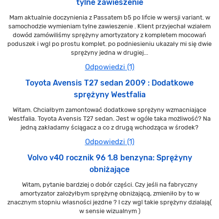
tylne zawieszenie
Mam aktualnie doczynienia z Passatem b5 po lifcie w wersji variant. w
samochodzie wymieniam tylne zawieszenie . Klient przyjechał wziałem
dowód zamówiliśmy sprężyny amortyzatory z kompletem mocowań
poduszek i wgl po prostu komplet. po podniesieniu ukazały mi się dwie
sprężyny jedna w drugiej...
Odpowiedzi (1)
Toyota Avensis T27 sedan 2009 : Dodatkowe
sprężyny Westfalia
Witam. Chciałbym zamontować dodatkowe sprężyny wzmacniające
Westfalia. Toyota Avensis T27 sedan. Jest w ogóle taka możliwość? Na
jedną zakładamy ściągacz a co z drugą wchodząca w środek?
Odpowiedzi (1)
Volvo v40 rocznik 96 1.8 benzyna: Sprężyny
obniżające
Witam, pytanie bardziej o dobór części. Czy jeśli na fabryczny
amortyzator założyłbym sprężynę obniżającą, zmieniło by to w
znacznym stopniu własności jezdne ? I czy wgl takie sprężyny dzialają(
w sensie wizualnym )