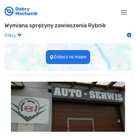
Toggle
naviga
Wymiana sprężyny zawieszenia Rybnik
Filtry
Zobacz na mapie