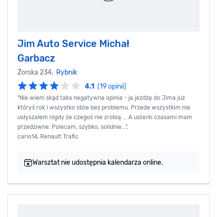
Jim Auto Service Michał
Garbacz
Żorska 234,
Rybnik
4.1
(19 opinii)
"Nie wiem skąd taka negatywna opinia - ja jeżdżę do Jima już
któryś rok i wszystko idzie bez problemu. Przede wszystkim nie
usłyszałem nigdy że czegoś nie zrobią.... A usterki czasami mam
przedziwne. Polecam, szybko, solidnie...",
cario14, Renault Trafic
Warsztat nie udostępnia kalendarza online.