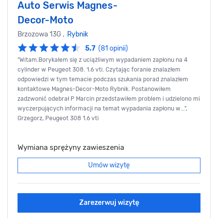
Auto Serwis Magnes-
Decor-Moto
Brzozowa 13G ,
Rybnik
5.7
(81 opinii)
"Witam.Borykałem się z uciążliwym wypadaniem zapłonu na 4
cylinder w Peugeot 308. 1.6 vti. Czytając foranie znalazłem
odpowiedzi w tym temacie podczas szukania porad znalazłem
kontaktowe Magnes-Decor-Moto Rybnik. Postanowiłem
zadzwonić odebrał P Marcin przedstawiłem problem i udzielono mi
wyczerpujących informacji na temat wypadania zapłonu w...",
Grzegorz, Peugeot 308 1.6 vti
Wymiana sprężyny zawieszenia
Umów wizytę
Zarezerwuj wizytę