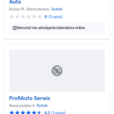
Auto
Kosów 19, Zebrzydowice,
Rybnik
0
(0 opinii)
Warsztat nie udostępnia kalendarza online.
ProfiAuto Serwis
Bieszczadzka 4,
Rybnik
5.7
(1 opinia)