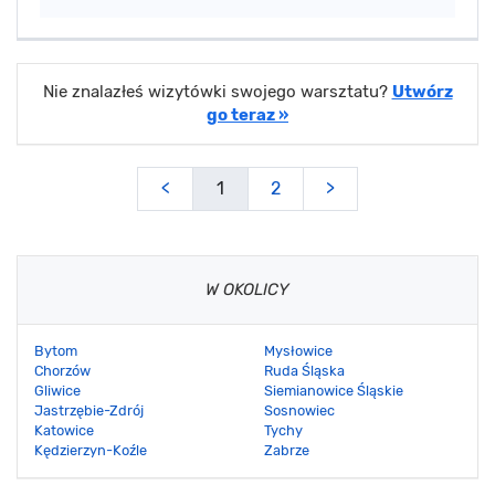
Nie znalazłeś wizytówki swojego warsztatu?
Utwórz
go teraz »
<
1
2
>
W OKOLICY
Bytom
Mysłowice
Chorzów
Ruda Śląska
Gliwice
Siemianowice Śląskie
Jastrzębie-Zdrój
Sosnowiec
Katowice
Tychy
Kędzierzyn-Koźle
Zabrze